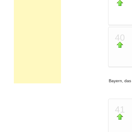
40
Bayern, das 
41