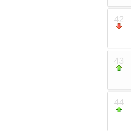
42
43
44