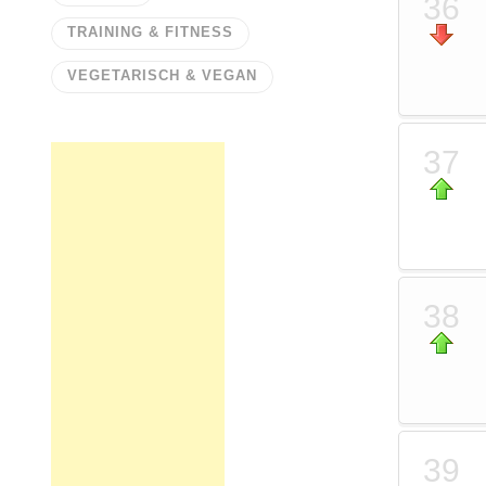
36
TRAINING & FITNESS
VEGETARISCH & VEGAN
37
38
39