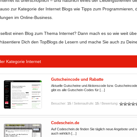
ternet ist unerschöpflich – und natürlich eines der Lieblingsthemen 
auso zur Kategorie der Internet Blogs wie Tipps zum Programmieren
lungen im Online-Business.
 selbst einen Blog zum Thema Internet? Dann mach es so wie weit übe
Präsentiere Dich den TopBlogs.de Lesern und mache Sie auch zu Dein
der Kategorie
Internet
Gutscheincode und Rabatte
Aktuelle Gutscheine und Aktionscode bzw. Gutscheinco
gibt es alle Gutschein-Codes für […]
Besucher:
15
/ Seitenaufrufe:
15
/ Bewertung:
Codeschein.de
Auf Codeschein.de finden Sie täglich neue Angebote und 
auch wirklich […]