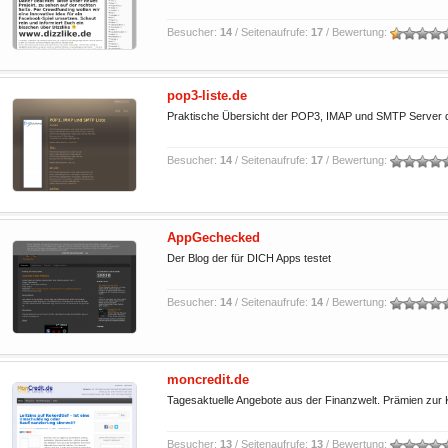
Besucher:
14
/ Seitenaufrufe:
17
/ Bewertung:
pop3-liste.de
Praktische Übersicht der POP3, IMAP und SMTP Server de
Besucher:
14
/ Seitenaufrufe:
17
/ Bewertung:
AppGechecked
Der Blog der für DICH Apps testet
Besucher:
14
/ Seitenaufrufe:
14
/ Bewertung:
moncredit.de
Tagesaktuelle Angebote aus der Finanzwelt. Prämien zur 
Besucher:
13
/ Seitenaufrufe:
13
/ Bewertung: