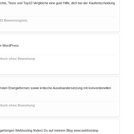
chte, Tests und Top10 Vergleiche eine gute Hilfe, dich bei der Kaufentscheidung
33 Bewertung(en)
em WordPress
Noch ohne Bewertung
 freien Energieformen sowie kritische Auseinandersetzung mit konventionellen
Noch ohne Bewertung
ugehörigen Webhosting findest Du auf meinem Blog www.webhosting-