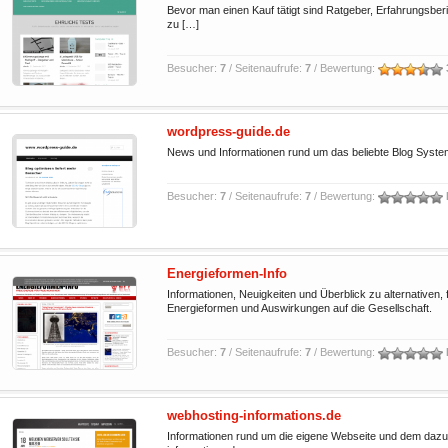
Bevor man einen Kauf tätigt sind Ratgeber, Erfahrungsberi
zu […]
Besucher:
7
/ Seitenaufrufe:
7
/ Bewertung:
wordpress-guide.de
News und Informationen rund um das beliebte Blog Syst
Besucher:
7
/ Seitenaufrufe:
7
/ Bewertung:
Energieformen-Info
Informationen, Neuigkeiten und Überblick zu alternativen,
Energieformen und Auswirkungen auf die Gesellschaft.
Besucher:
7
/ Seitenaufrufe:
7
/ Bewertung:
webhosting-informations.de
Informationen rund um die eigene Webseite und dem daz