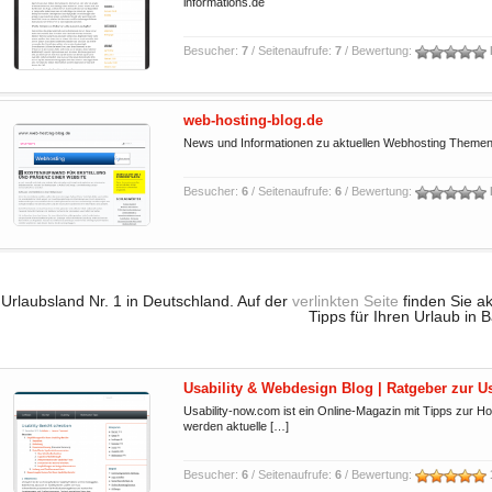
informations.de
Besucher:
7
/ Seitenaufrufe:
7
/ Bewertung:
web-hosting-blog.de
News und Informationen zu aktuellen Webhosting Themen
Besucher:
6
/ Seitenaufrufe:
6
/ Bewertung:
Urlaubsland Nr. 1 in Deutschland. Auf der
verlinkten Seite
finden Sie ak
Tipps für Ihren Urlaub in 
Usability & Webdesign Blog | Ratgeber zur U
Usability-now.com ist ein Online-Magazin mit Tipps zur 
werden aktuelle […]
Besucher:
6
/ Seitenaufrufe:
6
/ Bewertung: