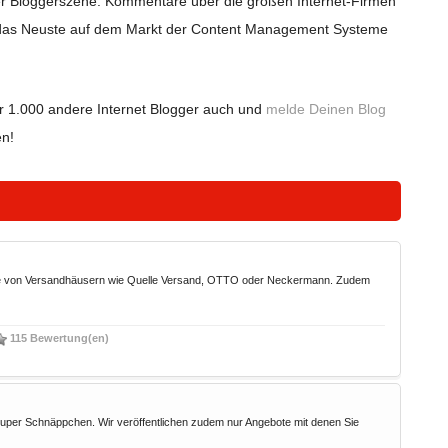
der Bloggerszene. Kommentare über die großen Internet-Firmen
, das Neuste auf dem Markt der Content Management Systeme
r 1.000 andere Internet Blogger auch und
melde Deinen Blog
en!
de von Versandhäusern wie Quelle Versand, OTTO oder Neckermann. Zudem
115 Bewertung(en)
super Schnäppchen. Wir veröffentlichen zudem nur Angebote mit denen Sie