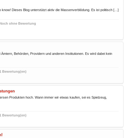
o know! Dieses Blog unterstützt aktiv die Massenverblödung. Es ist politisch […]
Noch ohne Bewertung
Ämtern, Behörden, Providern und anderen Institutionen. Es wird dabei kein
1 Bewertung(en)
istungen
iversen Produkten hoch. Wann immer wir etwas kaufen, sei es Spielzeug,
1 Bewertung(en)
n!