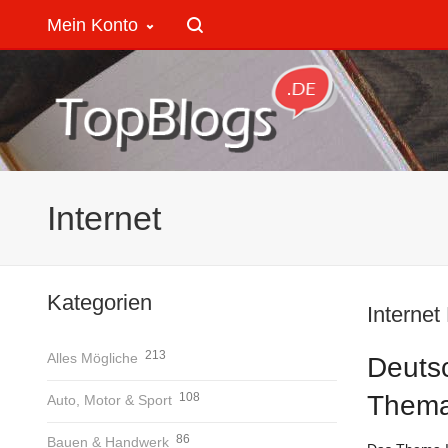
Mein Konto
Internet
Kategorien
Internet
213
Alles Mögliche
Deuts
108
Thema
Auto, Motor & Sport
86
Bauen & Handwerk