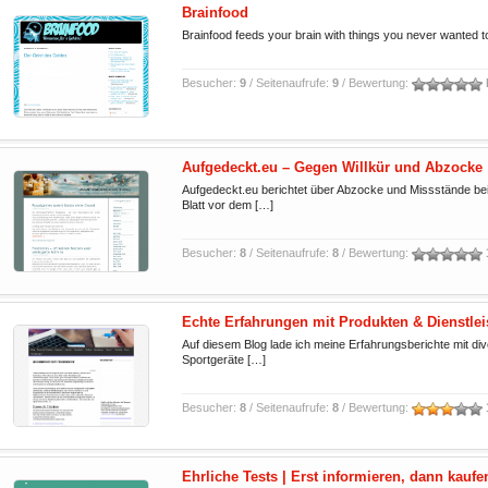
Brainfood
Brainfood feeds your brain with things you never wanted t
Besucher:
9
/ Seitenaufrufe:
9
/ Bewertung:
Aufgedeckt.eu – Gegen Willkür und Abzocke
Aufgedeckt.eu berichtet über Abzocke und Missstände bei 
Blatt vor dem […]
Besucher:
8
/ Seitenaufrufe:
8
/ Bewertung:
Echte Erfahrungen mit Produkten & Dienstle
Auf diesem Blog lade ich meine Erfahrungsberichte mit d
Sportgeräte […]
Besucher:
8
/ Seitenaufrufe:
8
/ Bewertung:
Ehrliche Tests | Erst informieren, dann kaufe