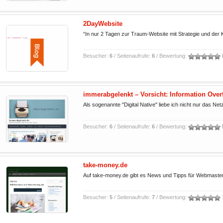
2DayWebsite
“In nur 2 Tagen zur Traum-Website mit Strategie und der Kr
Besucher:
6
/ Seitenaufrufe:
6
/ Bewertung:
immerabgelenkt – Vorsicht: Information Over
Als sogenannte "Digital Native" liebe ich nicht nur das Net
Besucher:
6
/ Seitenaufrufe:
6
/ Bewertung:
take-money.de
Auf take-money.de gibt es News und Tipps für Webmaster u
Besucher:
5
/ Seitenaufrufe:
7
/ Bewertung: