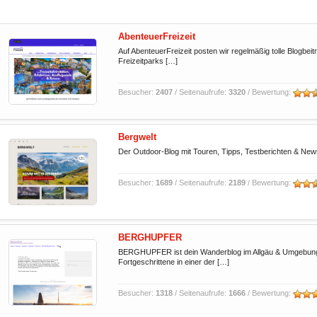
AbenteuerFreizeit
Auf AbenteuerFreizeit posten wir regelmäßig tolle Blogbei
Freizeitparks […]
Besucher:
2407
/ Seitenaufrufe:
3320
/ Bewertung:
Bergwelt
Der Outdoor-Blog mit Touren, Tipps, Testberichten & Ne
Besucher:
1689
/ Seitenaufrufe:
2189
/ Bewertung:
BERGHUPFER
BERGHUPFER ist dein Wanderblog im Allgäu & Umgebung. E
Fortgeschrittene in einer der […]
Besucher:
1318
/ Seitenaufrufe:
1666
/ Bewertung: