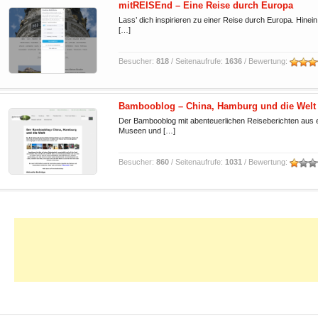
mitREISEnd – Eine Reise durch Europa
Lass’ dich inspirieren zu einer Reise durch Europa. Hine
[…]
Besucher:
818
/ Seitenaufrufe:
1636
/ Bewertung:
Bambooblog – China, Hamburg und die Welt
Der Bambooblog mit abenteuerlichen Reiseberichten aus ei
Museen und […]
Besucher:
860
/ Seitenaufrufe:
1031
/ Bewertung: