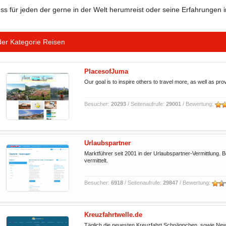
ss für jeden der gerne in der Welt herumreist oder seine Erfahrungen im 
der Kategorie
Reisen
PlacesofJuma
Our goal is to inspire others to travel more, as well as pro
Besucher:
20293
/ Seitenaufrufe:
29001
/ Bewertung:
Urlaubspartner
Marktführer seit 2001 in der Urlaubspartner-Vermittlung.
vermittelt.
Besucher:
6918
/ Seitenaufrufe:
29847
/ Bewertung:
Kreuzfahrtwelle.de
Täglich die neuesten Kreuzfahrt Schnäppchen, sowie News