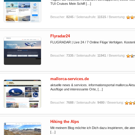
TUI Cruises Mein Schiff […]
Besucher:
8245
/ Seitenaufrufe:
11515
/ Bewertung:
Flyradar24
FLUGRADAR | Live 24 / 7 Online Flüge Verfolgen. Kosten
Besucher:
7335
/ Seitenaufrufe:
11941
/ Bewertung:
mallorca-services.de
aktuelle news & services. informationsportal mallorca Aktu
Ausflüge und interessante Orte, […]
Besucher:
7688
/ Seitenaufrufe:
9480
/ Bewertung:
Hiking the Alps
Mit meinem Blog möchte ich Dich dazu inspirieren, die ate
[…]