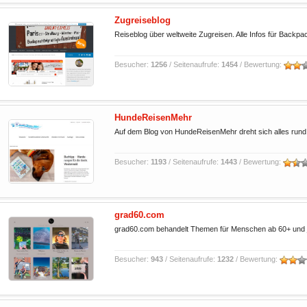
Zugreiseblog
Reiseblog über weltweite Zugreisen. Alle Infos für Backpa
Besucher:
1256
/ Seitenaufrufe:
1454
/ Bewertung:
HundeReisenMehr
Auf dem Blog von HundeReisenMehr dreht sich alles rund 
Besucher:
1193
/ Seitenaufrufe:
1443
/ Bewertung:
grad60.com
grad60.com behandelt Themen für Menschen ab 60+ und jün
Besucher:
943
/ Seitenaufrufe:
1232
/ Bewertung: