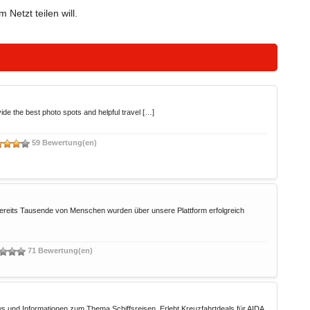
Netzt teilen will.
vide the best photo spots and helpful travel […]
59 Bewertung(en)
 Bereits Tausende von Menschen wurden über unsere Plattform erfolgreich
71 Bewertung(en)
 und Informationen zum Thema Schiffsreisen. Erlebt Kreuzfahrtdeals für AIDA,