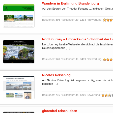
Wandern in Berlin und Brandenburg
Auf den Spuren von Theodor Fontane … in diesem Geist s
Besucher:
806
/ Seitenaufrufe:
1234
/ Bewertung:
NordJourney – Entdecke die Schönheit der L
NordJourney ist eine Webseite, die sich auf die faszinier
bietet inspirierende […]
Besucher:
149
/ Seitenaufrufe:
3419
/ Bewertung:
Nicolos Reiseblog
Auf Nicolos Reiseblog bist du genau richtig, wenn du mi
begleiten […]
Besucher:
716
/ Seitenaufrufe:
829
/ Bewertung:
glutenfrei reisen leben