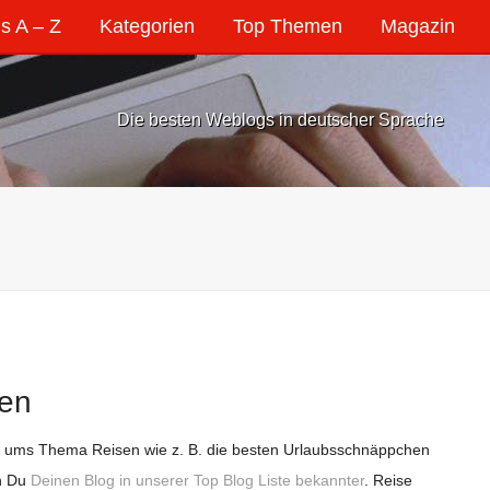
s A – Z
Kategorien
Top Themen
Magazin
Die besten Weblogs in deutscher Sprache
sen
d ums Thema Reisen wie z. B. die besten Urlaubsschnäppchen
ch Du
Deinen Blog in unserer Top Blog Liste bekannter
. Reise