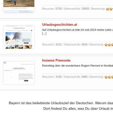
Besucher:
5735
/ Seitenaufrufe:
10602
/ Bewertung:
Urlaubsgeschichten.at
Auf Urlaubsgeschichten.at teile ich seit 2014 meine Lieb
[…]
Besucher:
4131
/ Seitenaufrufe:
5626
/ Bewertung:
Insieme Piemonte
Reiseblog über die wunderbare Region Piemont in Nordital
Besucher:
3140
/ Seitenaufrufe:
5882
/ Bewertung:
Bayern ist das beliebteste Urlaubsziel der Deutschen. Warum das
Dort findest Du alles, was Du über Urlaub in