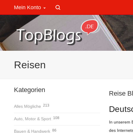
Mein Konto
Reisen
Kategorien
Reise B
213
Alles Mögliche
Deuts
108
Auto, Motor & Sport
In unserem 
des Internet
86
Bauen & Handwerk