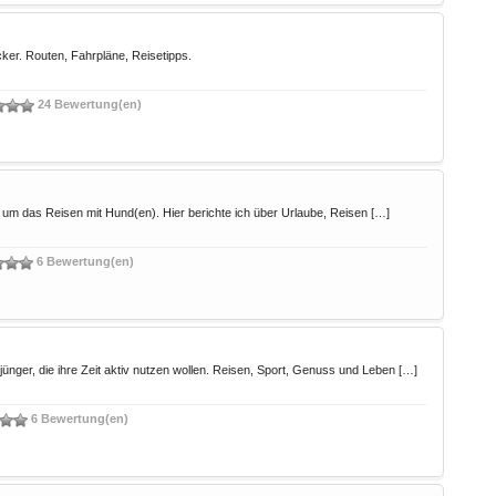
cker. Routen, Fahrpläne, Reisetipps.
24 Bewertung(en)
um das Reisen mit Hund(en). Hier berichte ich über Urlaube, Reisen […]
6 Bewertung(en)
ger, die ihre Zeit aktiv nutzen wollen. Reisen, Sport, Genuss und Leben […]
6 Bewertung(en)