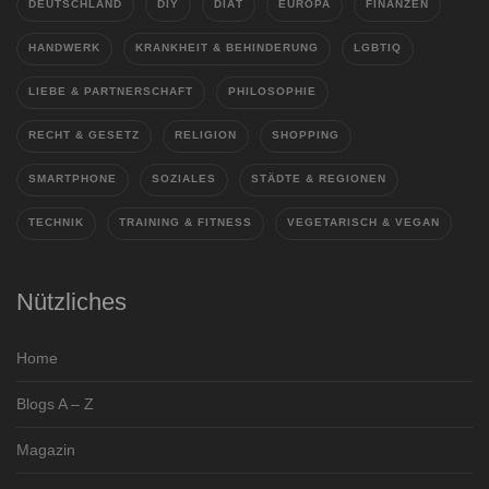
DEUTSCHLAND
DIY
DIÄT
EUROPA
FINANZEN
HANDWERK
KRANKHEIT & BEHINDERUNG
LGBTIQ
LIEBE & PARTNERSCHAFT
PHILOSOPHIE
RECHT & GESETZ
RELIGION
SHOPPING
SMARTPHONE
SOZIALES
STÄDTE & REGIONEN
TECHNIK
TRAINING & FITNESS
VEGETARISCH & VEGAN
Nützliches
Home
Blogs A – Z
Magazin