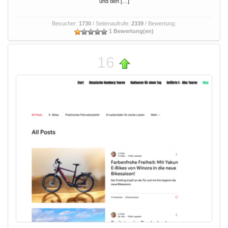
und den […]
Besucher:
1730
/ Seitenaufrufe:
2339
/ Bewertung:
1 Bewertung(en)
16