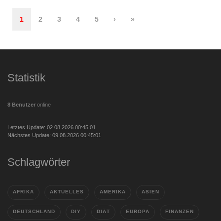
1
2
3
4
5
›
»
Statistik
8 Benutzer
online
Letztes Update: 02.08.2026 00:45:01
Nächstes Update: 09.08.2026 00:45:01
Schlagwörter
AFRIKA
AKTUELLES
AMERIKA
ASIEN
DEUTSCHLAND
DIY
DIÄT
EUROPA
FINANZEN