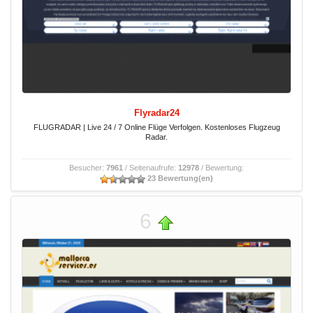
Flyradar24
FLUGRADAR | Live 24 / 7 Online Flüge Verfolgen. Kostenloses Flugzeug
Radar.
Besucher:
7961
/ Seitenaufrufe:
12978
/ Bewertung:
23 Bewertung(en)
6