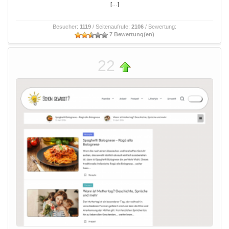
[…]
Besucher:
1119
/ Seitenaufrufe:
2106
/ Bewertung:
7 Bewertung(en)
22