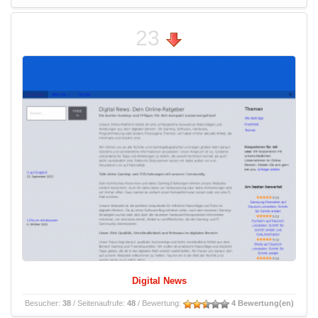
23
Digital News
Besucher:
38
/ Seitenaufrufe:
48
/ Bewertung:
4 Bewertung(en)