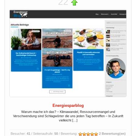
22
Energiesparblog
Warum mache ich das? – Klimawandel, Ressourcenmangel und
Verschwendung sind Schlagwörter die uns jeden Tag betreffen – In Zukunft
vielleicht […]
Besucher:
41
/ Seitenaufrufe:
50
/ Bewertung:
2 Bewertung(en)