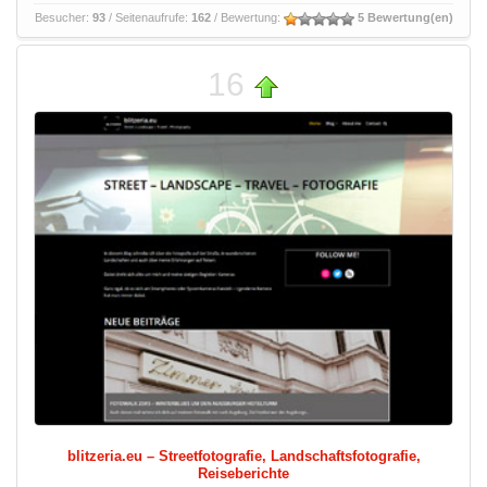
Besucher:
93
/ Seitenaufrufe:
162
/ Bewertung:
5 Bewertung(en)
16
blitzeria.eu – Streetfotografie, Landschaftsfotografie,
Reiseberichte