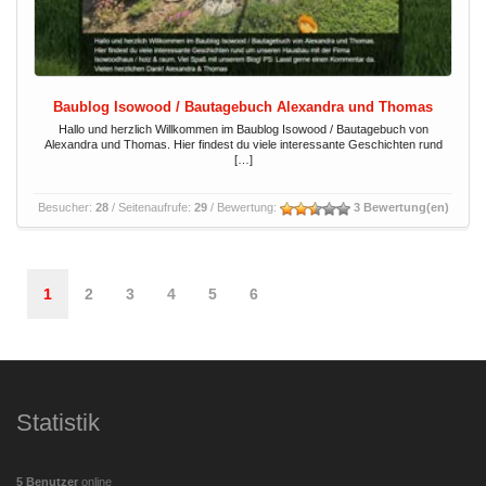
Baublog Isowood / Bautagebuch Alexandra und Thomas
Hallo und herzlich Willkommen im Baublog Isowood / Bautagebuch von
Alexandra und Thomas. Hier findest du viele interessante Geschichten rund
[…]
Besucher:
28
/ Seitenaufrufe:
29
/ Bewertung:
3 Bewertung(en)
1
2
3
4
5
6
Statistik
5 Benutzer
online