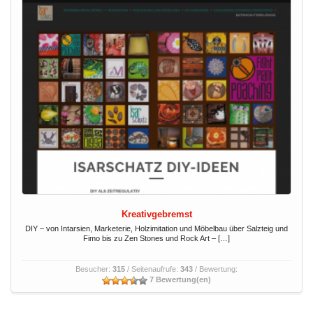
Kreativgebremst
DIY – von Intarsien, Marketerie, Holzimitation und Möbelbau über Salzteig und
Fimo bis zu Zen Stones und Rock Art – […]
Besucher:
315
/ Seitenaufrufe:
343
/ Bewertung:
7 Bewertung(en)