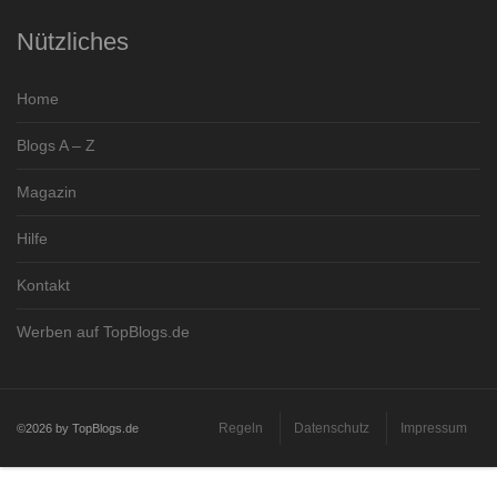
Nützliches
Home
Blogs A – Z
Magazin
Hilfe
Kontakt
Werben auf TopBlogs.de
Regeln
Datenschutz
Impressum
©2026 by TopBlogs.de