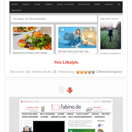
Yvis Lifestyle
Besucher:
13
/ Seitenaufrufe:
23
/ Bewertung:
3 Bewertung(en)
8