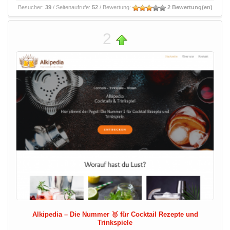
Besucher:
39
/ Seitenaufrufe:
52
/ Bewertung:
2 Bewertung(en)
2
Alkipedia – Die Nummer 🥇 für Cocktail Rezepte und
Trinkspiele