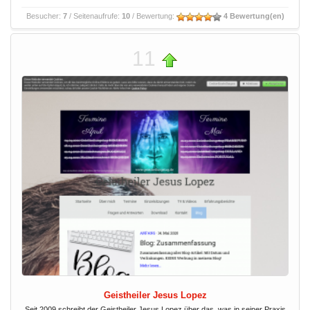
Besucher:
7
/ Seitenaufrufe:
10
/ Bewertung:
4 Bewertung(en)
11
Geistheiler Jesus Lopez
Seit 2009 schreibt der Geistheiler Jesus Lopez über das, was in seiner Praxis