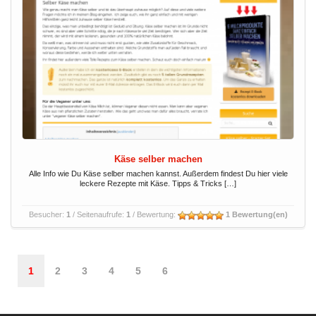
Käse selber machen
Alle Info wie Du Käse selber machen kannst. Außerdem findest Du hier viele
leckere Rezepte mit Käse. Tipps & Tricks […]
Besucher:
1
/ Seitenaufrufe:
1
/ Bewertung:
1 Bewertung(en)
1
2
3
4
5
6