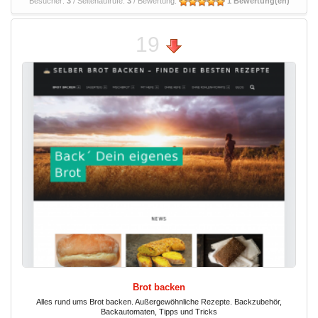
Besucher:
3
/ Seitenaufrufe:
3
/ Bewertung:
1 Bewertung(en)
19
Brot backen
Alles rund ums Brot backen. Außergewöhnliche Rezepte. Backzubehör,
Backautomaten, Tipps und Tricks