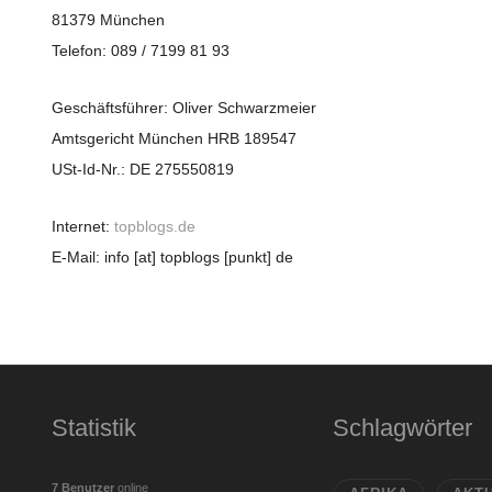
81379 München
Telefon: 089 / 7199 81 93
Geschäftsführer: Oliver Schwarzmeier
Amtsgericht München HRB 189547
USt-Id-Nr.: DE 275550819
Internet:
topblogs.de
E-Mail: info [at] topblogs [punkt] de
Statistik
Schlagwörter
7 Benutzer
online