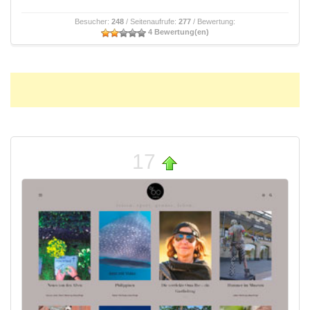
Besucher:
248
/ Seitenaufrufe:
277
/ Bewertung:
4 Bewertung(en)
17