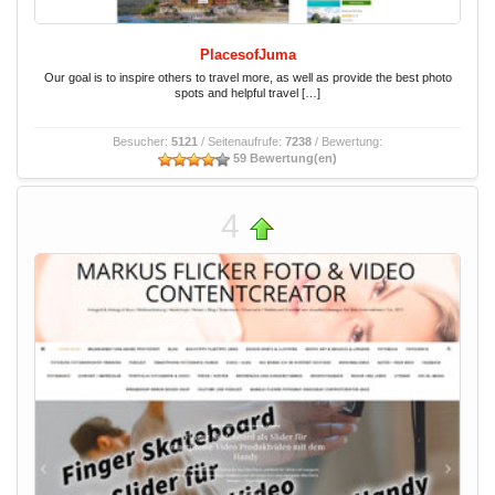
PlacesofJuma
Our goal is to inspire others to travel more, as well as provide the best photo
spots and helpful travel […]
Besucher:
5121
/ Seitenaufrufe:
7238
/ Bewertung:
59 Bewertung(en)
4