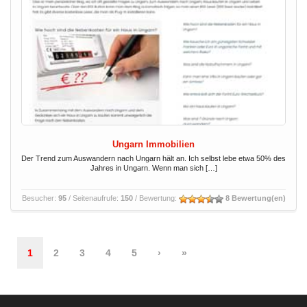
Ungarn Immobilien
Der Trend zum Auswandern nach Ungarn hält an. Ich selbst lebe etwa 50% des
Jahres in Ungarn. Wenn man sich […]
Besucher:
95
/ Seitenaufrufe:
150
/ Bewertung:
8 Bewertung(en)
1
2
3
4
5
›
»