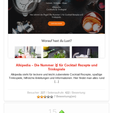
Alkipedia – Die Nummer 🥇 für Cocktail Rezepte und
Trinkspiele
Alkipedia steht für leckere und leicht zubereitete Cocktail Rezepte, spaßige
Trinkspiele, hilfreiche Anleitungen und Informationen. Hier findet man alles rund
[…]
Besucher:
227
/ Seitenaufrufe:
422
/ Bewertung:
7 Bewertung(en)
15