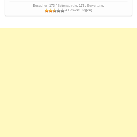
Besucher:
173
/ Seitenaufrufe:
173
/ Bewertung:
4 Bewertung(en)