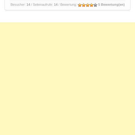
Besucher:
14
/ Seitenaufrufe:
14
/ Bewertung:
5 Bewertung(en)