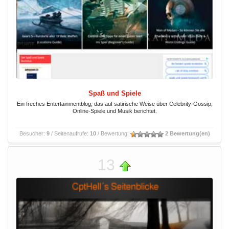
Spaß und Spiele
Ein freches Entertainmentblog, das auf satirische Weise über Celebrity-Gossip,
Online-Spiele und Musik berichtet.
Besucher:
9
/ Seitenaufrufe:
10
/ Bewertung:
2 Bewertung(en)
13