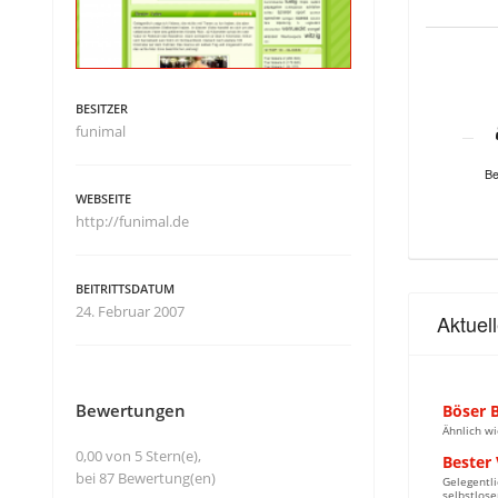
BESITZER
funimal
Be
WEBSEITE
http://funimal.de
BEITRITTSDATUM
24. Februar 2007
Aktuel
Bewertungen
Böser B
Ähnlich wi
0,00 von 5 Stern(e),
Bester 
bei 87 Bewertung(en)
Gelegentli
selbstlose