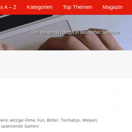
s A – Z
Kategorien
Top Themen
Magazin
Die besten Weblogs in deutscher Sprache
ere, witzige Filme, Fun, Bilder, Tierbabys, Welpen,
nd spannende Games!