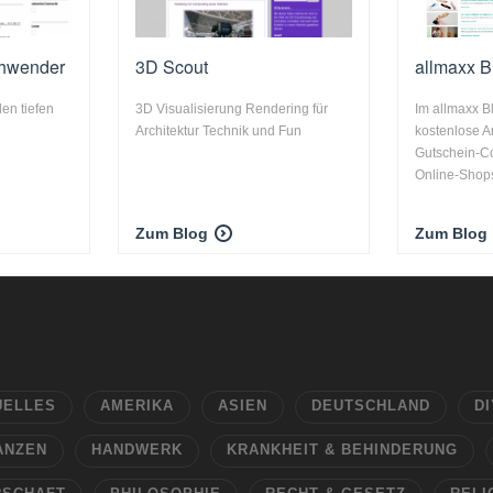
chwender
3D Scout
allmaxx B
en tiefen
3D Visualisierung Rendering für
Im allmaxx B
Architektur Technik und Fun
kostenlose A
Gutschein-Co
Online-Shops
Zum Blog
Zum Blog
UELLES
AMERIKA
ASIEN
DEUTSCHLAND
DI
ANZEN
HANDWERK
KRANKHEIT & BEHINDERUNG