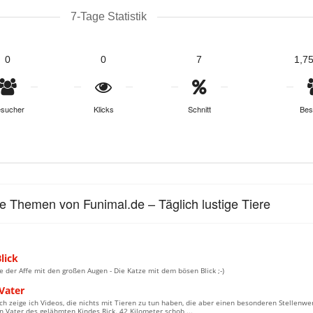
7-Tage Statistik
0
0
7
1,7
sucher
Klicks
Schnitt
Bes
le Themen von Funimal.de – Täglich lustige Tiere
lick
e der Affe mit den großen Augen - Die Katze mit dem bösen Blick ;-)
Vater
ch zeige ich Videos, die nichts mit Tieren zu tun haben, die aber einen besonderen Stellenw
n Vater des gelähmten Kindes Rick. 42 Kilometer schob ...