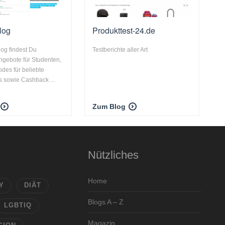
log
Produkttest-24.de
log findest Du
Testberichte aller Art
ngebote für Studenten,
des für beliebte
 sowie Cashback ...
Zum Blog
Nützliches
Home
Y
DIÄT
Blogs A – Z
LGBTIQ
Magazin