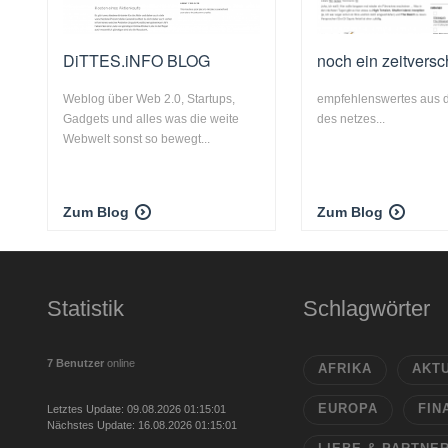
DiTTES.iNFO BLOG
noch ein zeitvers
Weblog über Web 2.0, Startups,
empfehlenswertes aus d
Gadgets und alles was die weite
des netzes...
Webwelt sonst so bewegt...
Zum Blog
Zum Blog
Statistik
Schlagwörter
7 Benutzer
online
AFRIKA
AKT
EUROPA
FIN
Letztes Update: 09.08.2026 01:15:01
Nächstes Update: 16.08.2026 01:15:01