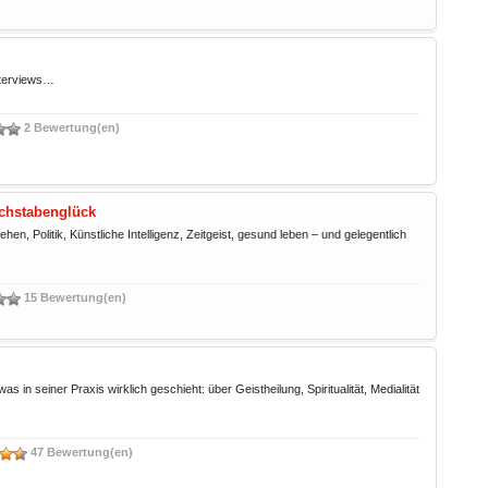
nterviews…
2 Bewertung(en)
uchstabenglück
n, Politik, Künstliche Intelligenz, Zeitgeist, gesund leben – und gelegentlich
15 Bewertung(en)
s in seiner Praxis wirklich geschieht: über Geistheilung, Spiritualität, Medialität
47 Bewertung(en)