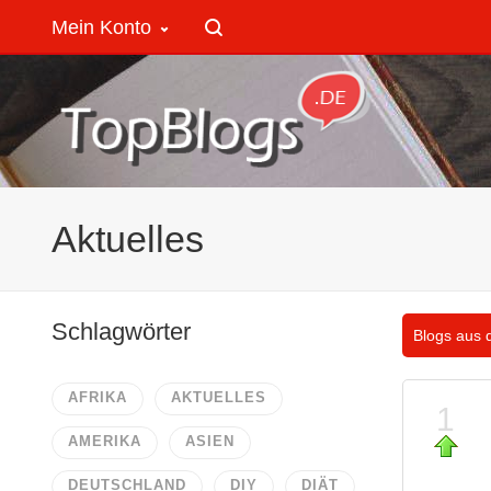
Mein Konto
Aktuelles
Schlagwörter
Blogs aus 
AFRIKA
AKTUELLES
1
AMERIKA
ASIEN
DEUTSCHLAND
DIY
DIÄT