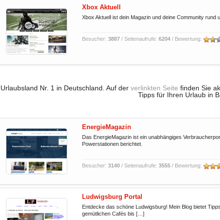
Xbox Aktuell
Xbox Aktuell ist dein Magazin und deine Community rund
Besucher:
3887
/ Seitenaufrufe:
6204
/ Bewertung:
Urlaubsland Nr. 1 in Deutschland. Auf der
verlinkten Seite
finden Sie ak
Tipps für Ihren Urlaub in 
EnergieMagazin
Das EnergieMagazin ist ein unabhängiges Verbraucherport
Powerstationen berichtet.
Besucher:
3140
/ Seitenaufrufe:
3555
/ Bewertung:
Ludwigsburg Portal
Entdecke das schöne Ludwigsburg! Mein Blog bietet Tipps
gemütlichen Cafés bis […]