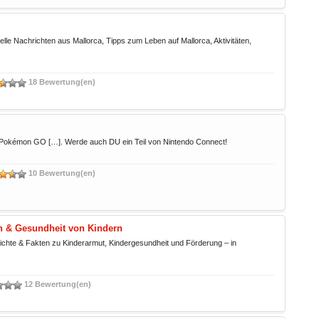
elle Nachrichten aus Mallorca, Tipps zum Leben auf Mallorca, Aktivitäten,
18 Bewertung(en)
 Pokémon GO […]. Werde auch DU ein Teil von Nintendo Connect!
10 Bewertung(en)
on & Gesundheit von Kindern
richte & Fakten zu Kinderarmut, Kindergesundheit und Förderung – in
12 Bewertung(en)