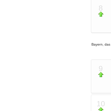
8
Bayern, das 
9
10