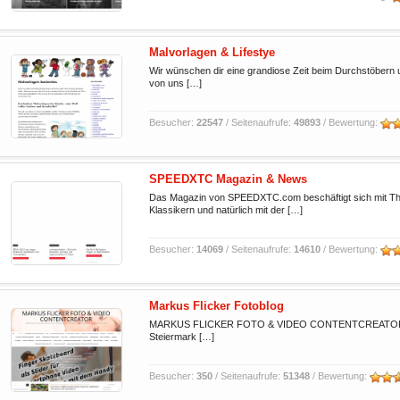
Malvorlagen & Lifestye
Wir wünschen dir eine grandiose Zeit beim Durchstöbern 
von uns […]
Besucher:
22547
/ Seitenaufrufe:
49893
/ Bewertung:
SPEEDXTC Magazin & News
Das Magazin von SPEEDXTC.com beschäftigt sich mit Th
Klassikern und natürlich mit der […]
Besucher:
14069
/ Seitenaufrufe:
14610
/ Bewertung:
Markus Flicker Fotoblog
MARKUS FLICKER FOTO & VIDEO CONTENTCREATOR Fotogra
Steiermark […]
Besucher:
350
/ Seitenaufrufe:
51348
/ Bewertung: