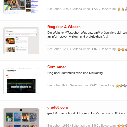
Besucher:
1449
/ Seitenaufrufe:
1720
/ Bewertung:
Ratgeber & Wissen
Die Website **Ratgeber-Wissen.com** präsentiert sich al
an informativen Artikeln und praktischen […]
Besucher:
1236
/ Seitenaufrufe:
1363
/ Bewertung:
Cominmag
Blog über Kommunikation und Marketing
Besucher:
842
/ Seitenaufrufe:
2242
/ Bewertung:
grad60.com
grad60.com behandelt Themen für Menschen ab 60+ und jün
Besucher:
1039
/ Seitenaufrufe:
1362
/ Bewertung: