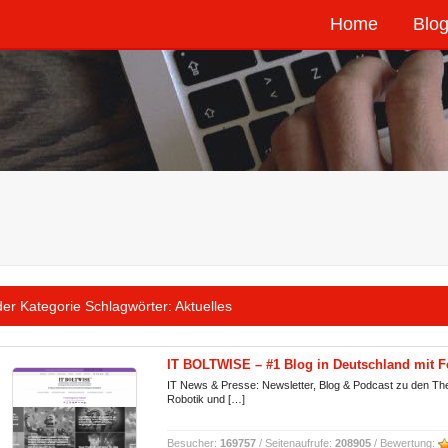
Home
Blog
der Kategorie Schlagwörter:
Aktuelles
IT BOLTWISE – #1 Blog in Deutschland mit Fo
IT News & Presse: Newsletter, Blog & Podcast zu den Themen
Robotik und […]
Besucher:
169757
/ Seitenaufrufe:
208905
/ Bewertung: