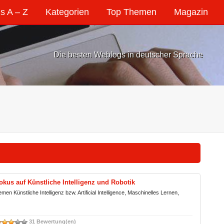
s A – Z
Kategorien
Top Themen
Magazin
Die besten Weblogs in deutscher Sprache
kus auf Künstliche Intelligenz und Robotik
 Künstliche Intelligenz bzw. Artificial Intelligence, Maschinelles Lernen,
31 Bewertung(en)