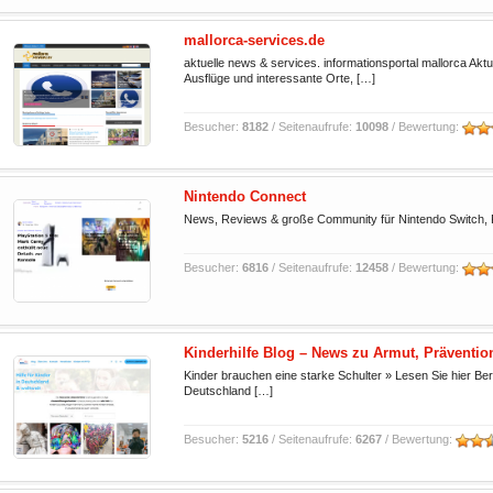
mallorca-services.de
aktuelle news & services. informationsportal mallorca Aktu
Ausflüge und interessante Orte, […]
Besucher:
8182
/ Seitenaufrufe:
10098
/ Bewertung:
Nintendo Connect
News, Reviews & große Community für Nintendo Switch,
Besucher:
6816
/ Seitenaufrufe:
12458
/ Bewertung:
Kinderhilfe Blog – News zu Armut, Präventi
Kinder brauchen eine starke Schulter » Lesen Sie hier Be
Deutschland […]
Besucher:
5216
/ Seitenaufrufe:
6267
/ Bewertung: