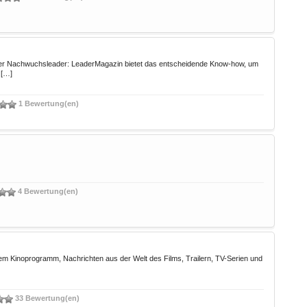
der Nachwuchsleader: LeaderMagazin bietet das entscheidende Know-how, um
 […]
1 Bewertung(en)
4 Bewertung(en)
llem Kinoprogramm, Nachrichten aus der Welt des Films, Trailern, TV-Serien und
33 Bewertung(en)