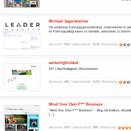
Michael Jagersbacher
Ob erfahrene Führungspersönlichkeit, Unternehmer:in o
im Führungsalltag klarer zu handeln, wirksamer zu führen
Besucher:
924
/ Seitenaufrufe:
1136
/ Bewertung:
amberlight-label
DIY | Nachhaltigkeit | Rezensionen
Besucher:
891
/ Seitenaufrufe:
1118
/ Bewertung:
Mind Your Own F*** Business
“Mind Your Own F*** Business” – Blog mit Kritiken, aktue
[…]
Besucher:
876
/ Seitenaufrufe:
989
/ Bewertung: