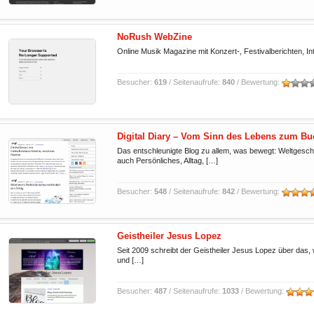
NoRush WebZine
Online Musik Magazine mit Konzert-, Festivalberichten, I
Besucher:
619
/ Seitenaufrufe:
840
/ Bewertung:
Digital Diary – Vom Sinn des Lebens zum B
Das entschleunigte Blog zu allem, was bewegt: Weltgeschehe
auch Persönliches, Alltag, […]
Besucher:
548
/ Seitenaufrufe:
842
/ Bewertung:
Geistheiler Jesus Lopez
Seit 2009 schreibt der Geistheiler Jesus Lopez über das, wa
und […]
Besucher:
487
/ Seitenaufrufe:
1033
/ Bewertung: