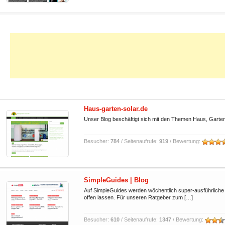
Haus-garten-solar.de
Unser Blog beschäftigt sich mit den Themen Haus, Garten 
Besucher:
784
/ Seitenaufrufe:
919
/ Bewertung:
SimpleGuides | Blog
Auf SimpleGuides werden wöchentlich super-ausführliche R
offen lassen. Für unseren Ratgeber zum […]
Besucher:
610
/ Seitenaufrufe:
1347
/ Bewertung: