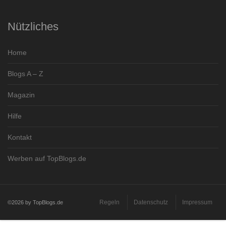
Nützliches
Home
Blogs A – Z
Magazin
Hilfe
Kontakt
Werben auf TopBlogs.de
Regeln
Datenschutz
Impressum
©2026 by TopBlogs.de