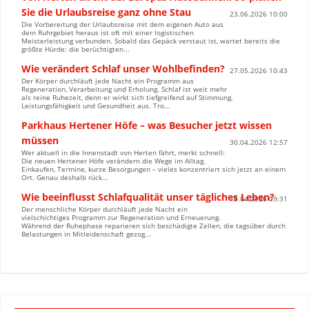
Sie die Urlaubsreise ganz ohne Stau
23.06.2026 10:00
Die Vorbereitung der Urlaubsreise mit dem eigenen Auto aus
dem Ruhrgebiet heraus ist oft mit einer logistischen
Meisterleistung verbunden. Sobald das Gepäck verstaut ist, wartet bereits die
größte Hürde: die berüchtigten...
Wie verändert Schlaf unser Wohlbefinden?
27.05.2026 10:43
Der Körper durchläuft jede Nacht ein Programm aus
Regeneration, Verarbeitung und Erholung. Schlaf ist weit mehr
als reine Ruhezeit, denn er wirkt sich tiefgreifend auf Stimmung,
Leistungsfähigkeit und Gesundheit aus. Tro...
Parkhaus Hertener Höfe – was Besucher jetzt wissen
müssen
30.04.2026 12:57
Wer aktuell in die Innenstadt von Herten fährt, merkt schnell:
Die neuen Hertener Höfe verändern die Wege im Alltag.
Einkaufen, Termine, kurze Besorgungen – vieles konzentriert sich jetzt an einem
Ort. Genau deshalb rück...
Wie beeinflusst Schlafqualität unser tägliches Leben?
15.04.2026 09:31
Der menschliche Körper durchläuft jede Nacht ein
vielschichtiges Programm zur Regeneration und Erneuerung.
Während der Ruhephase reparieren sich beschädigte Zellen, die tagsüber durch
Belastungen in Mitleidenschaft gezog...