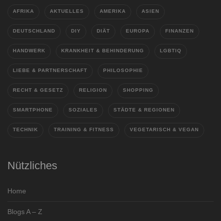
AFRIKA
AKTUELLES
AMERIKA
ASIEN
DEUTSCHLAND
DIY
DIÄT
EUROPA
FINANZEN
HANDWERK
KRANKHEIT & BEHINDERUNG
LGBTIQ
LIEBE & PARTNERSCHAFT
PHILOSOPHIE
RECHT & GESETZ
RELIGION
SHOPPING
SMARTPHONE
SOZIALES
STÄDTE & REGIONEN
TECHNIK
TRAINING & FITNESS
VEGETARISCH & VEGAN
Nützliches
Home
Blogs A – Z