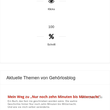
Klicks
100
Schnitt
Aktuelle Themen von Gehörlosblog
Mein Weg zu „Nur noch zehn Minuten bis Mitternacht“
04.11.2025 15:30
Ein Buch, das fast nie geschrieben worden wäre. Die wahre
Geschichte hinter Nur noch zehn Minuten bis Mitternacht.
Und wie sie mich selbst veränderte.