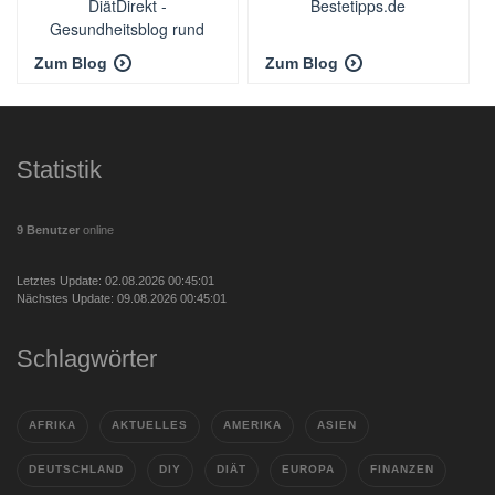
DiätDirekt -
Bestetipps.de
Gesundheitsblog rund
ums Thema Ernährung
Zum Blog
Zum Blog
Statistik
9 Benutzer
online
Letztes Update: 02.08.2026 00:45:01
Nächstes Update: 09.08.2026 00:45:01
Schlagwörter
AFRIKA
AKTUELLES
AMERIKA
ASIEN
DEUTSCHLAND
DIY
DIÄT
EUROPA
FINANZEN