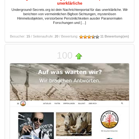
unerklärliche
Underground-Secrets.org ist dein Nachrichtenportal für das unerklärliche. Wir
berichten von vermeintlichen Bigfoot-Sichtungen, mysteriösen
Himmelsobjekten, verstorbene Persönlichkeiten ausder Paranormalen
Forschungen und […]
Besucher:
15
/ Seitenaufrufe:
20
/ Bewertung:
11 Bewertung(en)
100