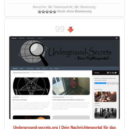
Besucher:
15
/ Seitenaufrufe:
19
/ Bewertung:
Noch ohne Bewertung
99
Underground-secrets.org | Dein Nachrichtenportal für das