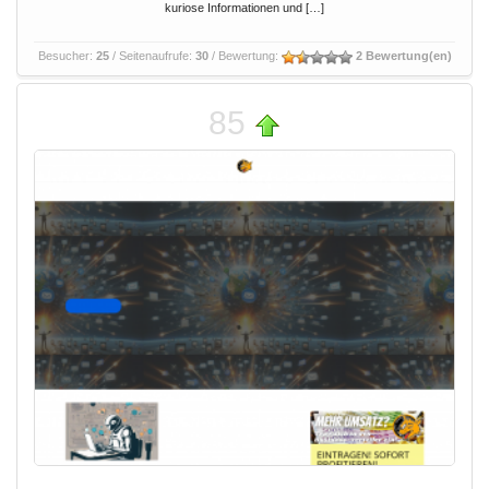
kuriose Informationen und […]
Besucher:
25
/ Seitenaufrufe:
30
/ Bewertung:
2 Bewertung(en)
85