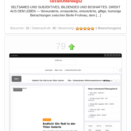
TarzanUnterwegs2
SELTSAMES UND SUBJEKTIVES, BILDENDES UND BOSHAFTES. DIREKT
AUS DEM LEBEN — Verwunderte, erstaunliche, entsetzliche, giftige, humorige
Betrachtungen zwischen Berlin-Frohnau, dem […]
Besucher:
32
/ Seitenaufrufe:
35
/ Bewertung:
1 Bewertung(en)
79