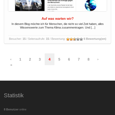
Auf was warten wir?
In diesem Blog möchte ich für Menschen, die nicht so viel Zeit haben, alles
Wissenswerte zum Thema Klima zusammentragen. Und […]
Besucher:
15
/ Seitenaufrufe:
15
/ Bewertung:
6 Bewertung(en)
‹
1
2
3
4
5
6
7
8
›
»
Statistik
8 Benutzer
online