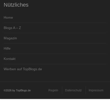
Nützliches
Home
Blogs A – Z
Magazin
Hilfe
Kontakt
Werben auf TopBlogs.de
Regeln
Datenschutz
Impressum
©2026 by TopBlogs.de