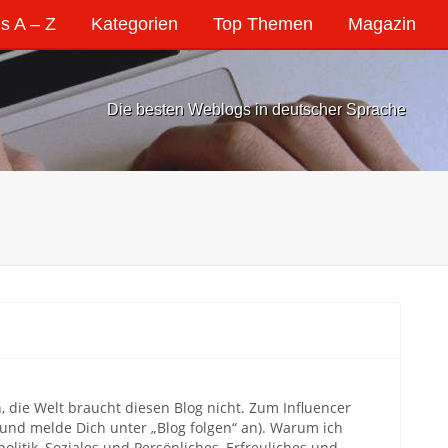
s A – Z
Kategorien
Top Themen
Magazin
Die besten Weblogs in deutscher Sprache
, die Welt braucht diesen Blog nicht. Zum Influencer
i und melde Dich unter „Blog folgen“ an). Warum ich
litik, Soziales und Persönliches, Erfreuliches und