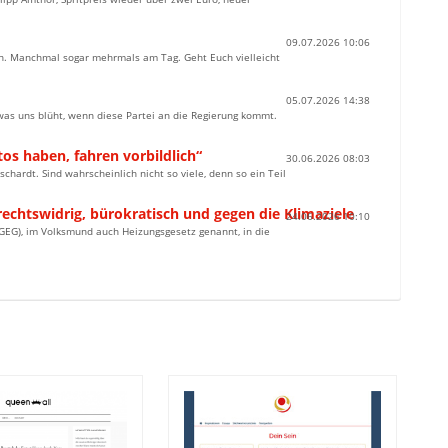
09.07.2026 10:06
en. Manchmal sogar mehrmals am Tag. Geht Euch vielleicht
05.07.2026 14:38
was uns blüht, wenn diese Partei an die Regierung kommt.
tos haben, fahren vorbildlich“
30.06.2026 08:03
chardt. Sind wahrscheinlich nicht so viele, denn so ein Teil
chtswidrig, bürokratisch und gegen die Klimaziele
24.06.2026 10:10
EG), im Volksmund auch Heizungsgesetz genannt, in die