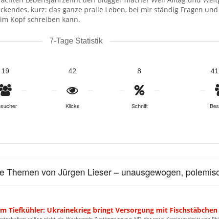
ckendes, kurz: das ganze pralle Leben, bei mir ständig Fragen un
im Kopf schreiben kann.
7-Tage Statistik
19
42
8
41
sucher
Klicks
Schnitt
Bes
le Themen von Jürgen Lieser – unausgewogen, polemisc
im Tiefkühler: Ukrainekrieg bringt Versorgung mit Fischstäbc
otschaften reißen nicht ab: Wachsende Zustimmung zur AfD, der neue Karriereschritt von Phil