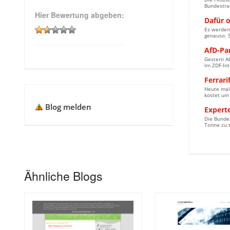
Bundestrai
Hier Bewertung abgeben:
Dafür 
Es werden
genauso. S
AfD-Pa
Gestern A
Im ZDF-Int
Ferrari
Heute mal 
kostet um 
Blog melden
Expert
Die Bunde
Tonne zu t
Ähnliche Blogs