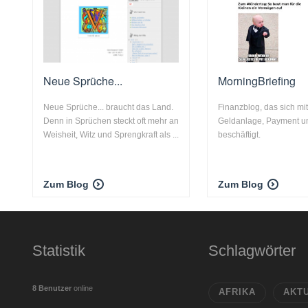
Neue Sprüche...
MorningBriefing
Neue Sprüche... braucht das Land.
Finanzblog, das sich mi
Denn in Sprüchen steckt oft mehr an
Geldanlage, Payment un
Weisheit, Witz und Sprengkraft als ...
beschäftigt.
Zum Blog
Zum Blog
Statistik
Schlagwörter
8 Benutzer
online
AFRIKA
AKT