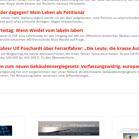
ner Klopp droht bereits mit Rücktritt, nächste Hitzewelle...
oder dagegen? Mein Leben als Petitionär
 immer mehr: Nahezu täglich werde ich per Mail aufgefordert, eine Petition zu unterschreib
ind auch alles sinnvolle Anliegen: Gegen Krankschreibu...
rteitag: Wenn Weidel vom labeln labert
bend im ZDF eine Lehrstunde für den Umgang der AfD mit Öffentlich-rechtlichen Medien und 
erview antwortet AfD-Vorsitzende Alice Weidel auf Frage...
fahrer Ulf Poschardt über Ferrarifahrer: „Die Leute, die krasse Au
ein Blogbeitrag für meine Abonnent*innen, die einen Ferrari Testarossa haben. So wie Ulf Pos
die 500.000 bis 650.000 €. Zu den Besonderheite...
en zum neuen Gebäudeenergiegesetz: Verfassungswidrig, europare
sregierung hat sich vorgenommen, das unter Habeck verabschiedete Gebäudeenergiegesetz (G
reten. Die Bildzeitung hatte seinerzeit eine Diffamierungsk...