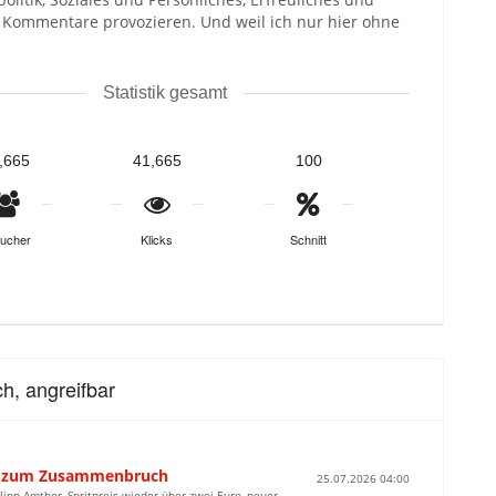
d Kommentare provozieren. Und weil ich nur hier ohne
Statistik gesamt
,665
41,665
100
ucher
Klicks
Schnitt
h, angreifbar
hen zum Zusammenbruch
25.07.2026 04:00
ipp Amthor, Spritpreis wieder über zwei Euro, neuer