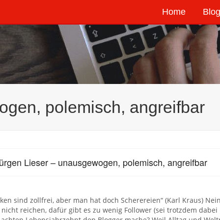
Home
Blog
gen, polemisch, angreifbar
ürgen Lieser – unausgewogen, polemisch, angreifbar
en sind zollfrei, aber man hat doch Scherereien“ (Karl Kraus) Nein
 nicht reichen, dafür gibt es zu wenig Follower (sei trotzdem dabe
 achten Lebensjahrzehnt den Blogger mache? Weil Alltag und Weltpo