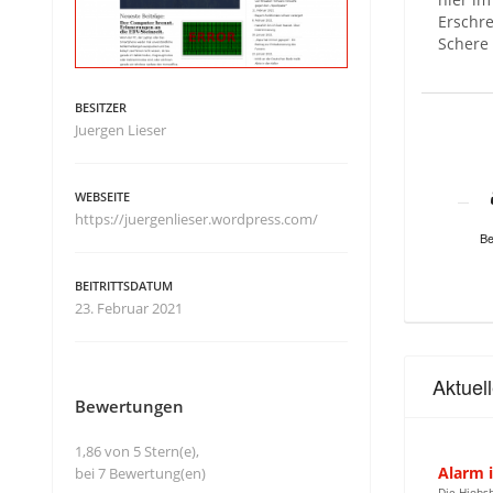
Erschre
Schere 
BESITZER
Juergen Lieser
WEBSEITE
https://juergenlieser.wordpress.com/
Be
BEITRITTSDATUM
23. Februar 2021
Aktuel
Bewertungen
1,86 von 5 Stern(e),
Alarm 
bei 7 Bewertung(en)
Die Hiobsb