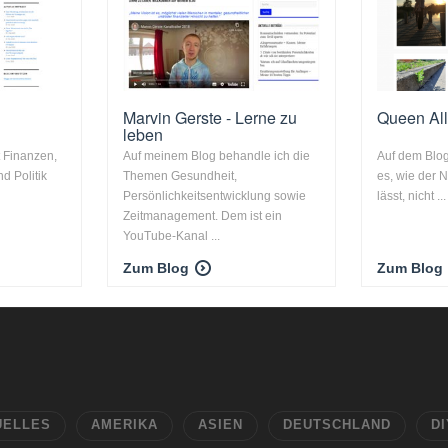
Marvin Gerste - Lerne zu
Queen Al
leben
t Finanzen,
Auf meinem Blog behandle ich die
Auf dem Blog
d Politik
Themen Gesundheit,
es, wie der
Persönlichkeitsentwicklung sowie
lässt, nicht ...
Zeitmanagement. Dem ist ein
YouTube-Kanal ...
Zum Blog
Zum Blog
UELLES
AMERIKA
ASIEN
DEUTSCHLAND
DI