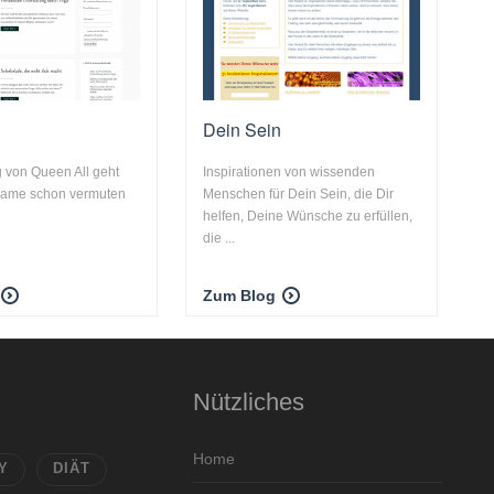
l
Dein Sein
 von Queen All geht
Inspirationen von wissenden
 Name schon vermuten
Menschen für Dein Sein, die Dir
helfen, Deine Wünsche zu erfüllen,
die ...
Zum Blog
Nützliches
Home
Y
DIÄT