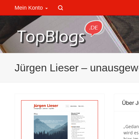
Mein Konto
Jürgen Lieser – unausgewo
Über J
„Gedank
wird es
hier im