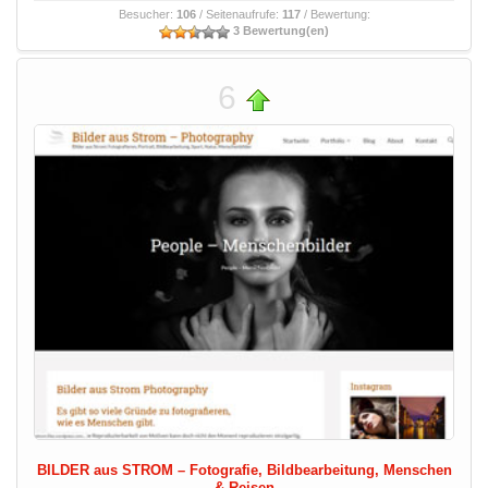
Besucher:
106
/ Seitenaufrufe:
117
/ Bewertung:
3 Bewertung(en)
6
BILDER aus STROM – Fotografie, Bildbearbeitung, Menschen
& Reisen