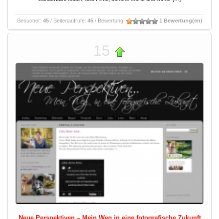
Besucher:
45
/ Seitenaufrufe:
45
/ Bewertung:
1 Bewertung(en)
15
Neue Perspektiven – Mein Weg in eine fotografische Zukunft