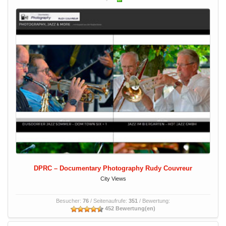
DPRC – Documentary Photography Rudy Couvreur
City Views
Besucher:
76
/ Seitenaufrufe:
351
/ Bewertung:
452 Bewertung(en)