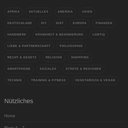
AFRIKA
AKTUELLES
AMERIKA
ASIEN
DEUTSCHLAND
DIY
DIÄT
EUROPA
FINANZEN
HANDWERK
KRANKHEIT & BEHINDERUNG
LGBTIQ
LIEBE & PARTNERSCHAFT
PHILOSOPHIE
RECHT & GESETZ
RELIGION
SHOPPING
SMARTPHONE
SOZIALES
STÄDTE & REGIONEN
TECHNIK
TRAINING & FITNESS
VEGETARISCH & VEGAN
Nützliches
Home
Blogs A – Z