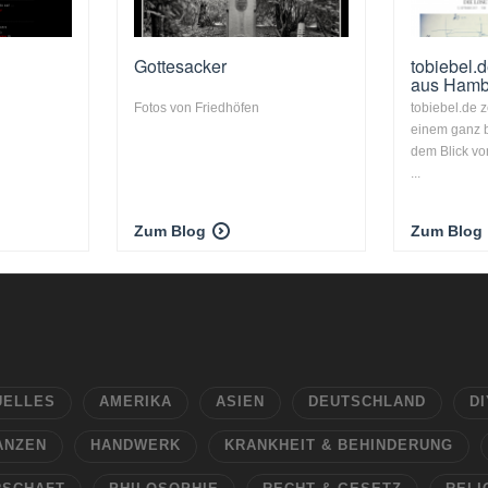
Gottesacker
tobiebel.
aus Hamb
Fotos von Friedhöfen
tobiebel.de 
einem ganz b
dem Blick vo
...
Zum Blog
Zum Blog
UELLES
AMERIKA
ASIEN
DEUTSCHLAND
DI
ANZEN
HANDWERK
KRANKHEIT & BEHINDERUNG