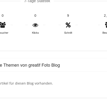
7-Tage Statistik
0
0
9
2
sucher
Klicks
Schnitt
Bes
le Themen von greatif Foto Blog
rtikel für diesen Blog vorhanden.