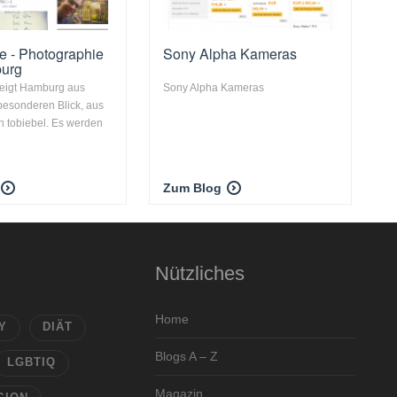
de - Photographie
Sony Alpha Kameras
urg
zeigt Hamburg aus
Sony Alpha Kameras
esonderen Blick, aus
n tobiebel. Es werden
Zum Blog
Nützliches
Home
Y
DIÄT
Blogs A – Z
LGBTIQ
Magazin