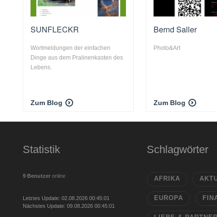
SUNFLECKR
Bernd Saller
Wortmeldungen der einfachen
Photo&Art
Dinge aus dem Pralinenkasten des
Lebens.
Zum Blog
Zum Blog
Statistik
Schlagwörter
9 Benutzer
online
AFRIKA
AKT
EUROPA
FIN
Letztes Update: 02.08.2026 00:45:01
Nächstes Update: 09.08.2026 00:45:01