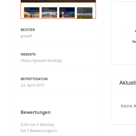
BESITZER
greatif
Be
WEBSEITE
https://greatif.de/blog/
BEITRITTSDATUM
Aktuel
23. April 2015
Keine A
Bewertungen
0,00 von 5 Stern(e),
bei 3 Bewertung(en)