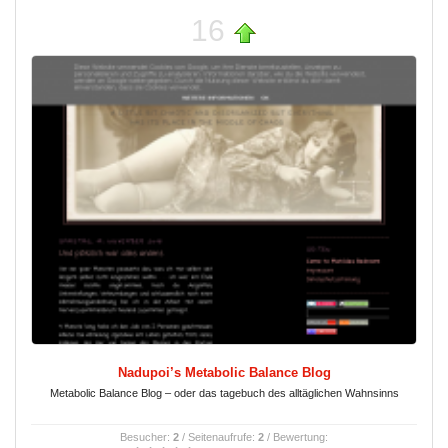
16
Nadupoi’s Metabolic Balance Blog
Metabolic Balance Blog – oder das tagebuch des alltäglichen Wahnsinns
Besucher:
2
/ Seitenaufrufe:
2
/ Bewertung: