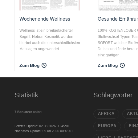
Wochenende Wellness
Gesunde Ernährun
Wellness ist ein breitgefächerter
100% KOSTENLOSER O
Begriff. Neben Kosmetik werden
Stoffwechsel-Typen-Test
hierbei auch die unterschiedlichsten
SOFORT welcher Stoffw
Massagen angewendet.
Du bist und finde herau
einzigartiger ...
Zum Blog
Zum Blog
Statistik
Schlagwörter
7 Benutzer
online
AFRIKA
AKT
EUROPA
FIN
Letztes Update: 02.08.2026 00:45:01
Nächstes Update: 09.08.2026 00:45:01