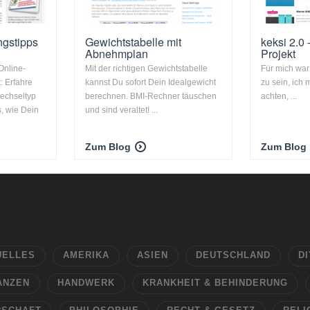
gstipps
Gewichtstabelle mit
keksi 2.0
Abnehmplan
Projekt
nline-
Mit der richtigen Gewichtstabelle
Für mich war 
: Erfahre
kannst Du sofort Dein Idealgewicht
zu sein, ich 
echseltyp
berechnen. BMI-Rechner täuschen
achten, ...
s, wie Dein
und sind veraltet! ...
Zum Blog
Zum Blog
UELLES
AMERIKA
ASIEN
DEUTSCHLAND
DI
ANZEN
HANDWERK
KRANKHEIT & BEHINDERUNG