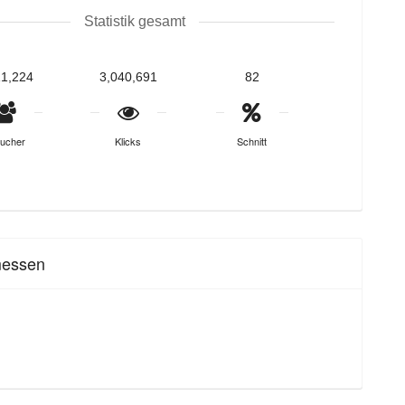
Statistik gesamt
11,224
3,040,691
82
ucher
Klicks
Schnitt
messen