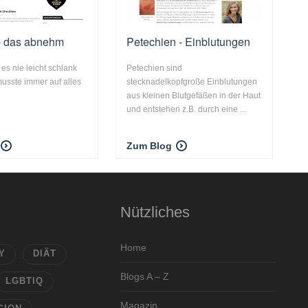
 - das abnehm
Petechien - Einblutungen
es nie leicht schlank
Petechien sind
musste immer auf alles
stecknadelkopfgroße Einblutungen
aus kleinen Blutgefäßen in der Haut
und entstehen z.B. durch eine ...
Zum Blog
Nützliches
Home
Y
DIÄT
Blogs A – Z
LGBTIQ
Magazin