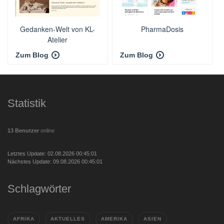
Gedanken-Welt von KL-
PharmaDosis
Atelier
Zum Blog
Zum Blog
Statistik
13 Benutzer
online
Letztes Update: 02.08.2026 00:45:01
Nächstes Update: 09.08.2026 00:45:01
Schlagwörter
AFRIKA
AKTUELLES
AMERIKA
ASIEN