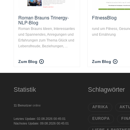
Roman Brauns Trinergy-
FitnessBlog
NLP-Blog
Roman Brauns Ideen, Interessantes
rund um Fitness, Gesund
und Spannendes, Anregungen und
und Ernährung
Erfahrungen zum Thema Glück und
Lebensfreude, Beziehungen, ...
Zum Blog
Zum Blog
Statistik
Schlagwörter
11 Benutzer
online
AFRIKA
AKT
EUROPA
FIN
Letztes Update: 02.08.2026 00:45:01
Nächstes Update: 09.08.2026 00:45:01