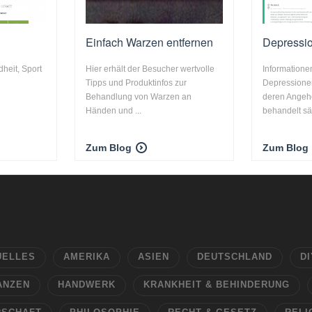
Einfach Warzen entfernen
Depressi
heit, Sport
Hier erhält der Besucher wertvolle
Informatione
Tipps und Produktinfos zur
Depressione
Behandlung von Warzen an
deren Angehö
Händen und ...
behandelt sä
Zum Blog
Zum Blog
UELLES
AMERIKA
ASIEN
DEUTSCHLAND
DI
ANZEN
HANDWERK
KRANKHEIT & BEHINDERUNG