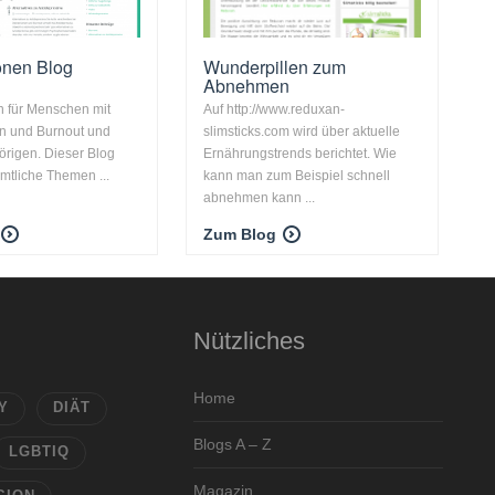
onen Blog
Wunderpillen zum
Abnehmen
n für Menschen mit
Auf http://www.reduxan-
n und Burnout und
slimsticks.com wird über aktuelle
rigen. Dieser Blog
Ernährungstrends berichtet. Wie
mtliche Themen ...
kann man zum Beispiel schnell
abnehmen kann ...
Zum Blog
Nützliches
Home
Y
DIÄT
Blogs A – Z
LGBTIQ
Magazin