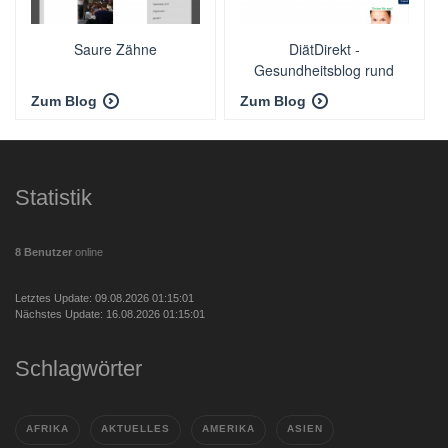
Saure Zähne
DiätDirekt -
Gesundheitsblog rund
ums Thema Ernährung
Zum Blog
Zum Blog
Statistik
8 Benutzer
online
Letztes Update: 09.08.2026 01:15:01
Nächstes Update: 16.08.2026 01:15:01
Schlagwörter
AFRIKA
AKTUELLES
AMERIKA
ASIEN