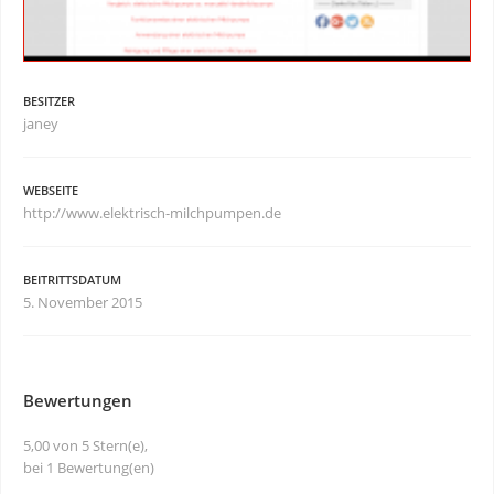
BESITZER
janey
WEBSEITE
http://www.elektrisch-milchpumpen.de
BEITRITTSDATUM
5. November 2015
Bewertungen
5,00 von 5 Stern(e),
bei 1 Bewertung(en)