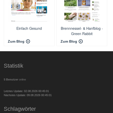
Einfach Gesund
Brennnessel- & Hanfblog -
Green Rabbit
Zum Blog
Zum Blog
Statistik
5 Benutzer
online
Letztes Update: 02.08.2026 00:45:01
Nächstes Update: 09.08.2026 00:45:01
Schlagwörter