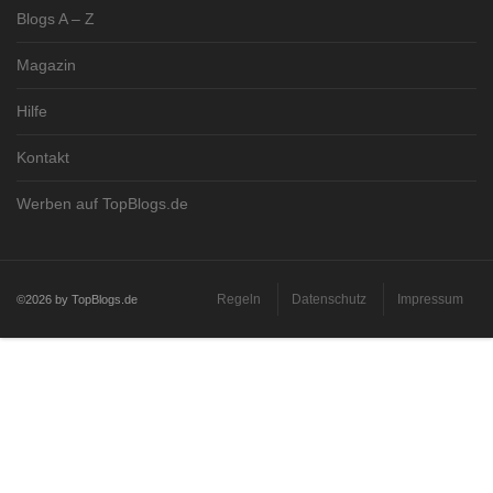
Blogs A – Z
Magazin
Hilfe
Kontakt
Werben auf TopBlogs.de
Regeln
Datenschutz
Impressum
©2026 by TopBlogs.de