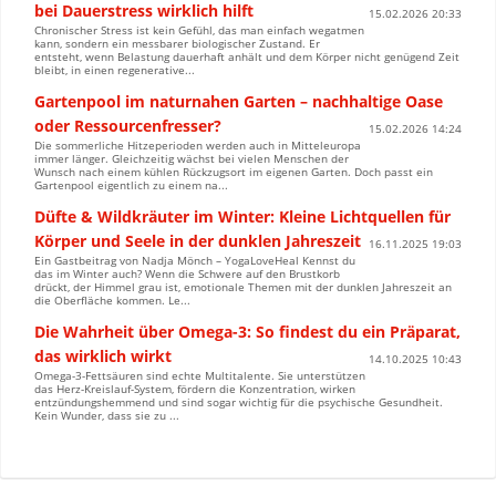
bei Dauerstress wirklich hilft
15.02.2026 20:33
Chronischer Stress ist kein Gefühl, das man einfach wegatmen
kann, sondern ein messbarer biologischer Zustand. Er
entsteht, wenn Belastung dauerhaft anhält und dem Körper nicht genügend Zeit
bleibt, in einen regenerative...
Gartenpool im naturnahen Garten – nachhaltige Oase
oder Ressourcenfresser?
15.02.2026 14:24
Die sommerliche Hitzeperioden werden auch in Mitteleuropa
immer länger. Gleichzeitig wächst bei vielen Menschen der
Wunsch nach einem kühlen Rückzugsort im eigenen Garten. Doch passt ein
Gartenpool eigentlich zu einem na...
Düfte & Wildkräuter im Winter: Kleine Lichtquellen für
Körper und Seele in der dunklen Jahreszeit
16.11.2025 19:03
Ein Gastbeitrag von Nadja Mönch – YogaLoveHeal Kennst du
das im Winter auch? Wenn die Schwere auf den Brustkorb
drückt, der Himmel grau ist, emotionale Themen mit der dunklen Jahreszeit an
die Oberfläche kommen. Le...
Die Wahrheit über Omega-3: So findest du ein Präparat,
das wirklich wirkt
14.10.2025 10:43
Omega-3-Fettsäuren sind echte Multitalente. Sie unterstützen
das Herz-Kreislauf-System, fördern die Konzentration, wirken
entzündungshemmend und sind sogar wichtig für die psychische Gesundheit.
Kein Wunder, dass sie zu ...