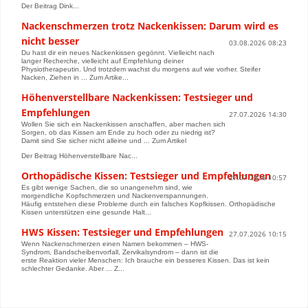
Der Beitrag Dink...
Nackenschmerzen trotz Nackenkissen: Darum wird es
nicht besser
03.08.2026 08:23
Du hast dir ein neues Nackenkissen gegönnt. Vielleicht nach
langer Recherche, vielleicht auf Empfehlung deiner
Physiotherapeutin. Und trotzdem wachst du morgens auf wie vorher. Steifer
Nacken, Ziehen in ... Zum Artike...
Höhenverstellbare Nackenkissen: Testsieger und
Empfehlungen
27.07.2026 14:30
Wollen Sie sich ein Nackenkissen anschaffen, aber machen sich
Sorgen, ob das Kissen am Ende zu hoch oder zu niedrig ist?
Damit sind Sie sicher nicht alleine und ... Zum Artikel
Der Beitrag Höhenverstellbare Nac...
Orthopädische Kissen: Testsieger und Empfehlungen
27.07.2026 10:57
Es gibt wenige Sachen, die so unangenehm sind, wie
morgendliche Kopfschmerzen und Nackenverspannungen.
Häufig entstehen diese Probleme durch ein falsches Kopfkissen. Orthopädische
Kissen unterstützen eine gesunde Halt...
HWS Kissen: Testsieger und Empfehlungen
27.07.2026 10:15
Wenn Nackenschmerzen einen Namen bekommen – HWS-
Syndrom, Bandscheibenvorfall, Zervikalsyndrom – dann ist die
erste Reaktion vieler Menschen: Ich brauche ein besseres Kissen. Das ist kein
schlechter Gedanke. Aber ... Z...