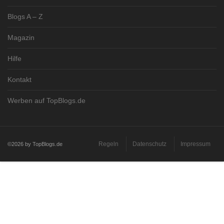
Blogs A – Z
Magazin
Hilfe
Kontakt
Werben auf TopBlogs.de
Regeln
Datenschutz
Impressum
©2026 by TopBlogs.de