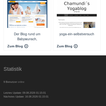
Der Blog rund um
yoga-ein-selbstversuch
Babywunsch,
Schwangerschaft und
Zum Blog
Zum Blog
Geburt
Statistik
9 Benutzer
online
Letztes Update: 09.08.2026 01:15:01
Nächstes Update: 16.08.2026 01:15:01