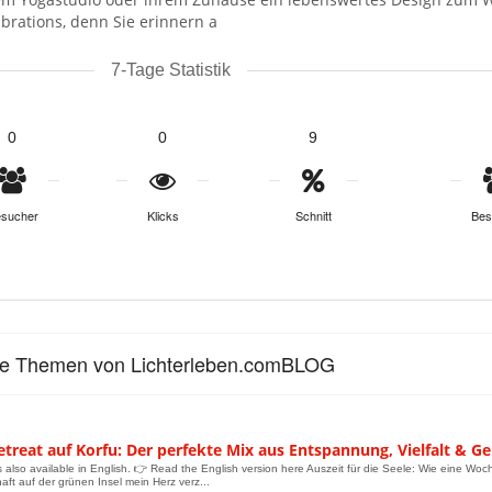
brations, denn Sie erinnern a
7-Tage Statistik
0
0
9
sucher
Klicks
Schnitt
Bes
le Themen von Lichterleben.comBLOG
treat auf Korfu: Der perfekte Mix aus Entspannung, Vielfalt & Ge
is also available in English. 👉 Read the English version here Auszeit für die Seele: Wie eine Woc
ft auf der grünen Insel mein Herz verz...