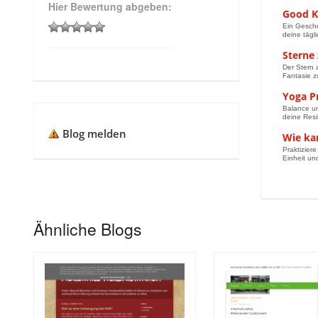
Hier Bewertung abgeben:
Good K
Ein Gesche
deine tägl
Sterne 
Der Stern 
Fantasie z
Yoga Pr
Balance un
deine Resil
Blog melden
Wie ka
Praktizier
Einheit un
Ähnliche Blogs