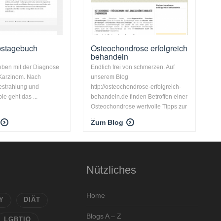
bstagebuch
Osteochondrose erfolgreich
behandeln
eben mit der Diagnose
Endlich frei von schmerzen. Auf
Karzinom. Nach
unserem Blog
estrahlung und
http://osteochondrose-erfolgreich-
e geht das ...
behandeln.de finden Betroffen einer
Osteochondrose wertvolle Tipps zur
...
Zum Blog
Nützliches
Home
Y
DIÄT
Blogs A – Z
LGBTIQ