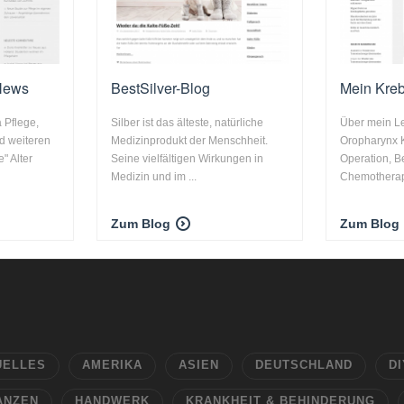
News
BestSilver-Blog
Mein Kre
 Pflege,
Silber ist das älteste, natürliche
Über mein L
d weiteren
Medizinprodukt der Menschheit.
Oropharynx 
" Alter
Seine vielfältigen Wirkungen in
Operation, B
Medizin und im ...
Chemotherapi
Zum Blog
Zum Blog
UELLES
AMERIKA
ASIEN
DEUTSCHLAND
DI
ANZEN
HANDWERK
KRANKHEIT & BEHINDERUNG