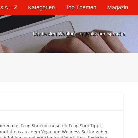
s A – Z
Kategorien
Top Themen
Magazin
Die besten Weblogs in deutscher Sprache
eren das Feng Shui mit unseren Feng Shui Tipps
 Wandtattoos aus dem Yoga und Wellness Sektor geben
Wohlfühlen. Vor allem Mantra Wandtattoos bewirken