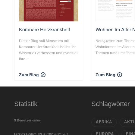
Koronare Herzkrankheit
Wohnen im Alter 
Dieser Blog soll Menschen mit
Neuigkeiten zum Thema
Koronarer Herzkrankheit helfen Ihr
Wohnformen im Alter un
Wissen zu verbessern und eventuell
Themen rund ums "beste
Ihre ...
Zum Blog
Zum Blog
Statistik
Schlagwörter
9 Benutzer
online
AFRIKA
AKT
EUROPA
FIN
Letztes Update: 09.08.2026 01:15:01