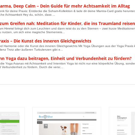
arma, Deep Calm – Dein Guide für mehr Achtsamkeit im Alltag
nk für deine Praxis: Entdecke die Soham-Kollektion & lade dir deine Mantra-Card gratis herunte
iche Achtsamkeit Hey du, schön, dass ...
zum Greifen nah: Meditation für Kinder, die ins Traumland reisen
am Himmel bringt dich zum Leuchten und dann reist du zu den Sternen – zwei kurze Meditationen
u nutzen, um sich eine magische Sternenreis...
axis – Die Kunst des inneren Gleichgewichts
d Harmonie oder die Kunst des inneren Gleichgewichts Mit Yoga Übungen aus der Yoga Praxis kann
ienz Trotz aller äußeren Turbulenzen gibt e...
nn Yoga dazu beitragen, Einheit und Verbundenheit zu fördern?
e die Yoga Asanas mit Achtsamkeit und Intention Yoga ist nicht nur eine körperliche Übung, sonder
d Verbundenheit zu fördern. Durch die versc...