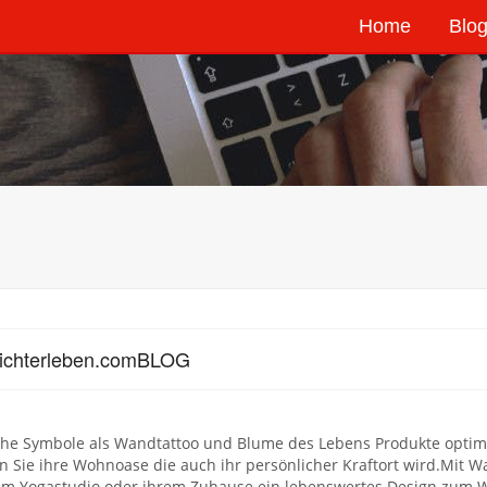
Home
Blog
Lichterleben.comBLOG
che Symbole als Wandtattoo und Blume des Lebens Produkte optimi
n Sie ihre Wohnoase die auch ihr persönlicher Kraftort wird.Mit
rem Yogastudio oder ihrem Zuhause ein lebenswertes Design zum 