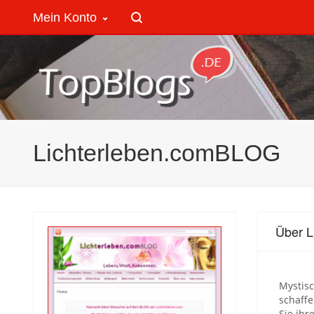
Mein Konto
Lichterleben.comBLOG
Über 
Mystis
schaffe
Sie ih