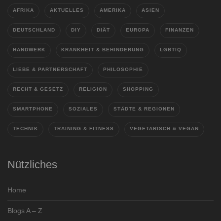
AFRIKA
AKTUELLES
AMERIKA
ASIEN
DEUTSCHLAND
DIY
DIÄT
EUROPA
FINANZEN
HANDWERK
KRANKHEIT & BEHINDERUNG
LGBTIQ
LIEBE & PARTNERSCHAFT
PHILOSOPHIE
RECHT & GESETZ
RELIGION
SHOPPING
SMARTPHONE
SOZIALES
STÄDTE & REGIONEN
TECHNIK
TRAINING & FITNESS
VEGETARISCH & VEGAN
Nützliches
Home
Blogs A – Z