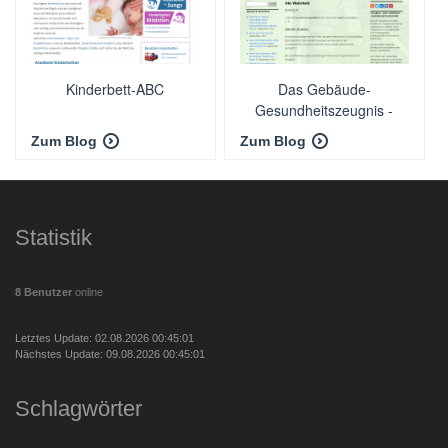
Kinderbett-ABC
Das Gebäude-
Gesundheitszeugnis -
Aufklärung über
Zum Blog
Zum Blog
Schadstoffe in Gebäuden
Statistik
8 Benutzer
online
Letztes Update: 02.08.2026 00:45:01
Nächstes Update: 09.08.2026 00:45:01
Schlagwörter