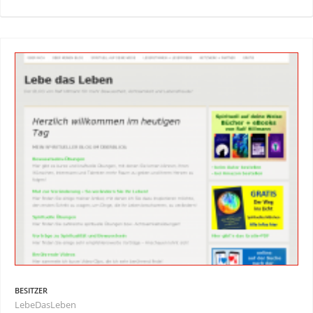
BESITZER
LebeDasLeben