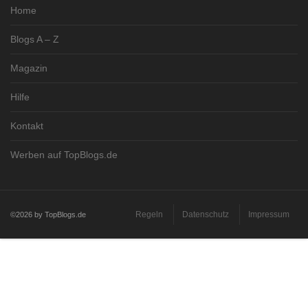
Home
Blogs A – Z
Magazin
Hilfe
Kontakt
Werben auf TopBlogs.de
Regeln
Datenschutz
Impressum
©2026 by TopBlogs.de