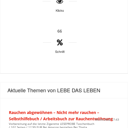
Klicks
66
Schnitt
Aktuelle Themen von LEBE DAS LEBEN
Rauchen abgewöhnen – Nicht mehr rauchen –
Selbsthilfebuch / Arbeitsbuch zur Rauchentwöhnung
06.04.2022 17:43
Vorbereitung auf die letzte Zigarette LESEPROBE Taschenbuch
/ 102 Seiten / 12,99 EUR Bei Amazon bestellen Bei Thalia