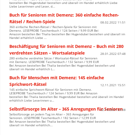
bestellen Bei Hugendubel bestellen und überall im Handel erhältlich Liebe
Liebe Leserinnen und Leser, d...
Buch für Senioren mit Demenz: 360 einfache Rechen-
Rätsel / Rechen-Spiele
08.02.2022 11:51
360 einfache Rechen-Rätsel / Rechen-Spiele für Senioren mit
Demenz. LESEPROBE Taschenbuch / 124 Seiten / 9,99 EUR Bei
Amazon bestellen Bei Thalia bestellen Bei Hugendubel bestellen und überall im
Handel erhältlich Liebe ...
Beschäftigung für Senioren mit Demenz – Buch mit 280
verdrehten Sätzen – Wortsalatspiele
28.01.2022 07:48
280 einfache verdrehte Sätze / Wortsalat-Rätsel für Senioren
mit Demenz. LESEPROBE Taschenbuch / 132 Seiten / 9,99 EUR
Bei Amazon bestellen Bei Thalia bestellen Bei Hugendubel bestellen und
überall im Handel erhältlich L...
Buch für Menschen mit Demenz: 145 einfache
Sprichwort-Rätsel
12.11.2021 15:51
145 einfache Sprichwort-Rätsel für Senioren mit Demenz.
LESEPROBE Taschenbuch / 124 Seiten / 9,99 EUR Bei Amazon
bestellen Bei Thalia bestellen Bei Hugendubel bestellen und überall im Handel
erhältlich Liebe Leserinnen u...
Selbstfürsorge im Alter – 365 Anregungen für Senioren
22.10.2021 23:08
Selbstfürsorge an jedem Tag im Alter – 365 Anregungen für
Senioren. LESEPROBE Taschenbuch / 182 Seiten / 12,99 EUR
Bei Amazon bestellen Bei Thalia bestellen Bei Hugendubel bestellen und
überall im Handel erhältlich...