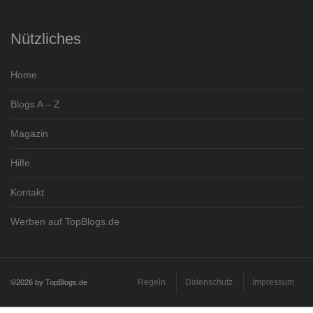
Nützliches
Home
Blogs A – Z
Magazin
Hilfe
Kontakt
Werben auf TopBlogs.de
Regeln
Datenschutz
Impressum
©2026 by TopBlogs.de