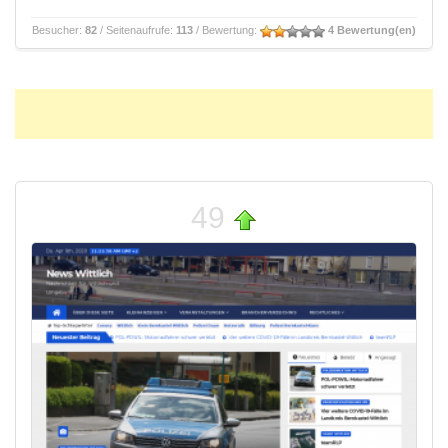
Besucher:
82
/ Seitenaufrufe:
113
/ Bewertung:
4 Bewertung(en)
49