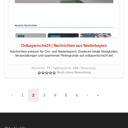
Ostbayerische24 | Nachrichten aus Niederbayern
Nachrichten exklusiv für Ost- und Niederbayern: Entdecke lokale Neuigkeiten,
Veranstaltungen und spannende Hintergründe auf ostbayerische24.de!
Besucher:
71
/ Seitenaufrufe:
134
/ Bewertung:
Noch ohne Bewertung
‹
1
2
3
4
5
6
›
»