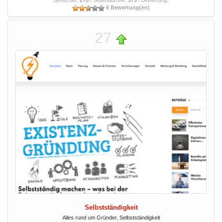
Besucher:
270
/ Seitenaufrufe:
373
/ Bewertung:
6 Bewertung(en)
27
Selbstständigkeit
Alles rund um Gründer, Selbstständigkeit