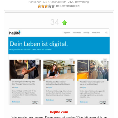
Besucher:
175
/ Seitenaufrufe:
212
/ Bewertung:
10 Bewertung(en)
34
hejlife.com
Was passiert mit unseren Daten, wenn wir sterben? Wer kümmert sich um