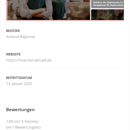
BESITZER
Artland-Regional
WEBSEITE
https://hoerstel-aktuell.de
BEITRITTSDATUM
13. Januar 2025
Bewertungen
1,00 von 5 Stern(e),
bei 1 Bewertung(en)