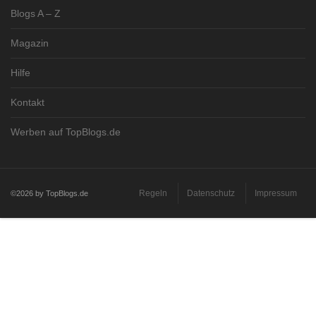
Blogs A – Z
Magazin
Hilfe
Kontakt
Werben auf TopBlogs.de
Regeln
Datenschutz
Impressum
©2026 by TopBlogs.de