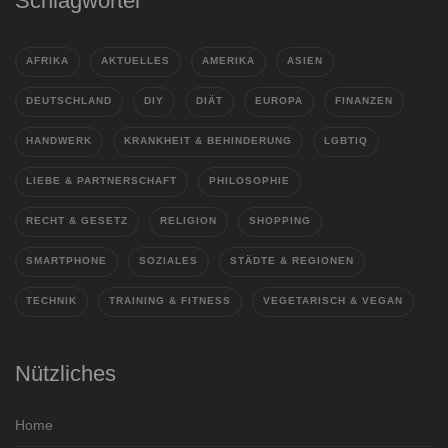
Schlagwörter
AFRIKA
AKTUELLES
AMERIKA
ASIEN
DEUTSCHLAND
DIY
DIÄT
EUROPA
FINANZEN
HANDWERK
KRANKHEIT & BEHINDERUNG
LGBTIQ
LIEBE & PARTNERSCHAFT
PHILOSOPHIE
RECHT & GESETZ
RELIGION
SHOPPING
SMARTPHONE
SOZIALES
STÄDTE & REGIONEN
TECHNIK
TRAINING & FITNESS
VEGETARISCH & VEGAN
Nützliches
Home