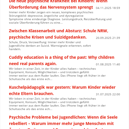
Die neue psychische Krankheit bei Kindern: Wenn
Überforderung das Nervensystem sprengt
04.11.2025 18:59
Immer mehr Kinder zeigen ein neues, komplexes psychisches
Störungsbild: depressive, ängstliche und dysregulative
Symptome ohne eindeutige Diagnose. Leistungsdruck, Reizüberflutung und
soziale Überforderung führen zu eine...
Zwischen Klassenarbeit und Absturz: Schule NRW,
psychische Krisen und Suizidgedanken.
20.09.2025 21:39
Schule, Druck, Verzweiflung: Immer mehr Kinder und
Jugendliche denken an Suizid. Warnsignale erkennen, sofort
handeln.
Cuddly education is a thing of the past: Why children
need real parents again.
01.08.2025 11:40
Wir leben in einer Zeit, in der Kinder alles haben – technisches
Equipment, Konsum, Möglichkeiten – und trotzdem gefühlt
immer weiter aus dem Ruder laufen. Das iPhone liegt oft früher in der
Schultasche als das erste ech...
Kuschelpädagogik war gestern: Warum Kinder wieder
echte Eltern brauchen.
31.07.2025 22:00
Wir leben in einer Zeit, in der Kinder alles haben – technisches
Equipment, Konsum, Möglichkeiten – und trotzdem gefühlt
immer weiter aus dem Ruder laufen. Das iPhone liegt oft früher in der
Schultasche als das erste ech...
Psychische Probleme bei Jugendlichen: Wenn die Seele
rebelliert – Warum immer mehr junge Menschen mit