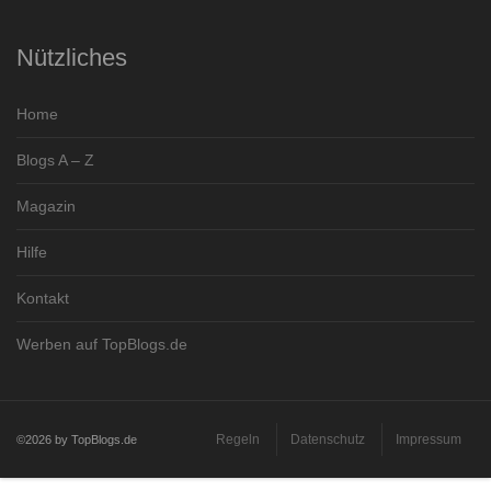
Nützliches
Home
Blogs A – Z
Magazin
Hilfe
Kontakt
Werben auf TopBlogs.de
Regeln
Datenschutz
Impressum
©2026 by TopBlogs.de