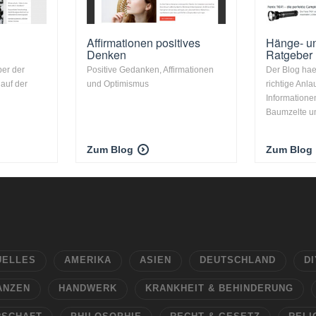
Affirmationen positives
Hänge- u
Denken
Ratgeber
ber der
Positive Gedanken, Affirmationen
Der Blog haen
 auf der
und Optimismus
richtige Anlau
Informatione
Baumzelte un
Zum Blog
Zum Blog
UELLES
AMERIKA
ASIEN
DEUTSCHLAND
DI
ANZEN
HANDWERK
KRANKHEIT & BEHINDERUNG