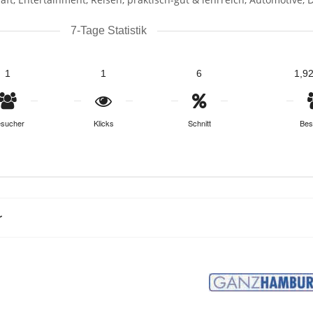
7-Tage Statistik
1
1
6
1,9
sucher
Klicks
Schnitt
Bes
r