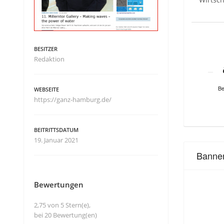
BESITZER
Redaktion
Be
WEBSEITE
https://ganz-hamburg.de/
BEITRITTSDATUM
19. Januar 2021
Banne
Bewertungen
2,75 von 5 Stern(e),
bei 20 Bewertung(en)