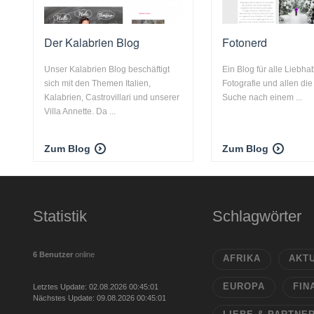
Der Kalabrien Blog
Fotonerd
Unser Kalabrien Blog beschäftigt
Ein Blog für alle Liebha
sich mit den Themen Italien,
Fotografie und allen die
Kalabrien, Castrovillari und unserer
Suche nach einem ...
Villa Annette. Da ...
Zum Blog
Zum Blog
Statistik
Schlagwörter
6 Benutzer
online
AFRIKA
AKT
EUROPA
FIN
Letztes Update: 02.08.2026 00:45:01
Nächstes Update: 09.08.2026 00:45:01