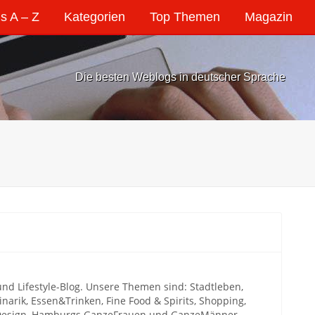
s A – Z
Kategorien
Top Themen
Magazin
Die besten Weblogs in deutscher Sprache
und Lifestyle-Blog. Unsere Themen sind: Stadtleben,
linarik, Essen&Trinken, Fine Food & Spirits, Shopping,
ve, Design, Hamburgs GanzeFrauen und GanzeMänner.