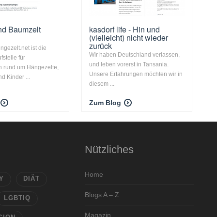
nd Baumzelt
kasdorf life - Hin und
(vielleicht) nicht wieder
zurück
gezelt.net ist die
Wir haben Deutschland verlassen,
fstelle für
und leben vorerst in Tansania.
n rund um Hängezelte,
Unsere Erfahrungen möchten wir in
d Kinder ...
diesem ...
Zum Blog
Nützliches
Home
Y
DIÄT
Blogs A – Z
LGBTIQ
Magazin