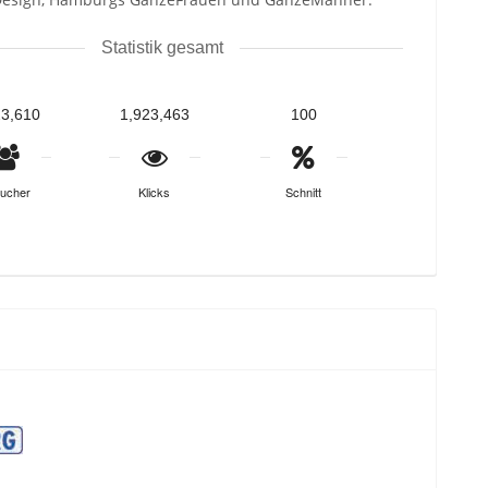
Statistik gesamt
23,610
1,923,463
100
ucher
Klicks
Schnitt