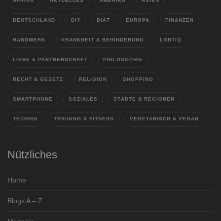
AFRIKA
AKTUELLES
AMERIKA
ASIEN
DEUTSCHLAND
DIY
DIÄT
EUROPA
FINANZEN
HANDWERK
KRANKHEIT & BEHINDERUNG
LGBTIQ
LIEBE & PARTNERSCHAFT
PHILOSOPHIE
RECHT & GESETZ
RELIGION
SHOPPING
SMARTPHONE
SOZIALES
STÄDTE & REGIONEN
TECHNIK
TRAINING & FITNESS
VEGETARISCH & VEGAN
Nützliches
Home
Blogs A – Z