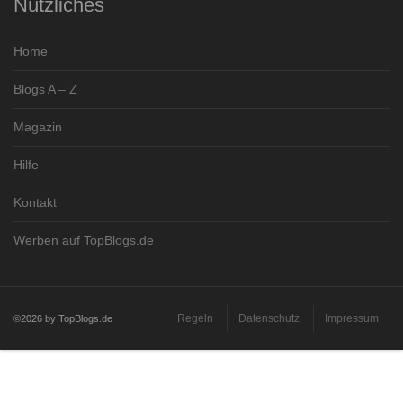
Nützliches
Home
Blogs A – Z
Magazin
Hilfe
Kontakt
Werben auf TopBlogs.de
Regeln
Datenschutz
Impressum
©2026 by TopBlogs.de