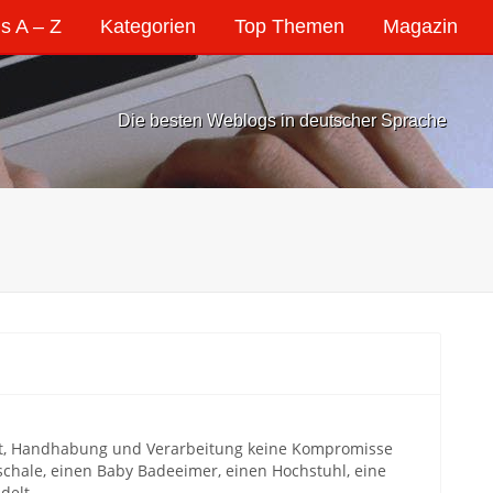
s A – Z
Kategorien
Top Themen
Magazin
Die besten Weblogs in deutscher Sprache
heit, Handhabung und Verarbeitung keine Kompromisse
chale, einen Baby Badeeimer, einen Hochstuhl, eine
delt.