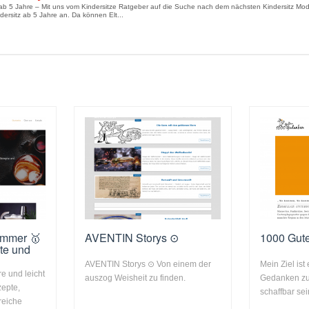
 ab 5 Jahre – Mit uns vom Kindersitze Ratgeber auf die Suche nach dem nächsten Kindersitz Model
dersitz ab 5 Jahre an. Da können Elt...
ummer 🥇
AVENTIN Storys ⊙
1000 Gut
pte und
AVENTIN Storys ⊙ Von einem der
Mein Ziel ist
re und leicht
auszog Weisheit zu finden.
Gedanken zu
zepte,
schaffbar sein
freiche