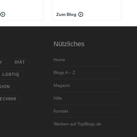
Zum Blog
Nützliches
Home
Y
DIÄT
Blogs A – Z
LGBTIQ
Magazin
GION
Hilfe
ECHNIK
Kontakt
Werben auf TopBlogs.de