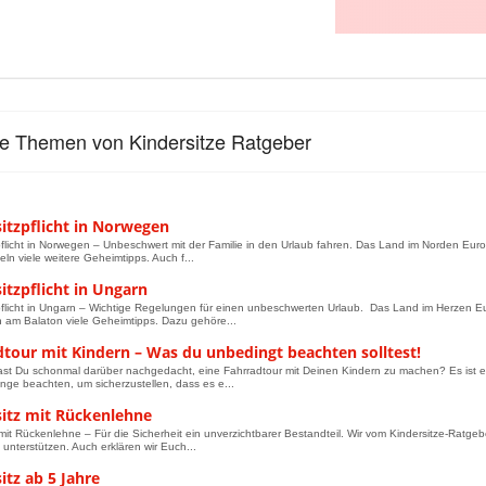
le Themen von Kindersitze Ratgeber
itzpflicht in Norwegen
pflicht in Norwegen – Unbeschwert mit der Familie in den Urlaub fahren. Das Land im Norden Eu
eln viele weitere Geheimtipps. Auch f...
itzpflicht in Ungarn
pflicht in Ungarn – Wichtige Regelungen für einen unbeschwerten Urlaub. Das Land im Herzen
am Balaton viele Geheimtipps. Dazu gehöre...
dtour mit Kindern – Was du unbedingt beachten solltest!
st Du schonmal darüber nachgedacht, eine Fahrradtour mit Deinen Kindern zu machen? Es ist eine
inge beachten, um sicherzustellen, dass es e...
sitz mit Rückenlehne
 mit Rückenlehne – Für die Sicherheit ein unverzichtbarer Bestandteil. Wir vom Kindersitze-Rat
 unterstützen. Auch erklären wir Euch...
itz ab 5 Jahre