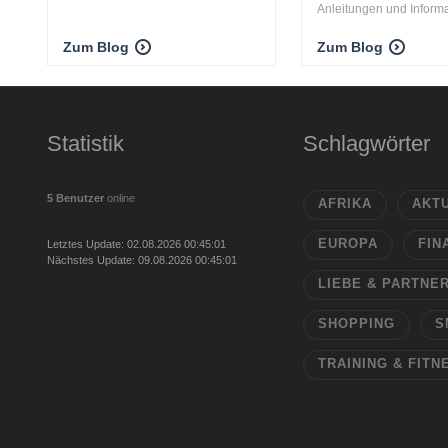
Anleitungen und Informat
Zum Blog
Zum Blog
Statistik
Schlagwörter
5 Benutzer
online
AFRIKA
AKT
EUROPA
FIN
Letztes Update: 02.08.2026 00:45:01
Nächstes Update: 09.08.2026 00:45:01
LIEBE & PARTNE
SHOPPING
S
TRAINING & FITN