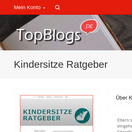
Mein Konto
Kindersitze Ratgeber
Über K
Eltern 
eingehe
Sitzerh