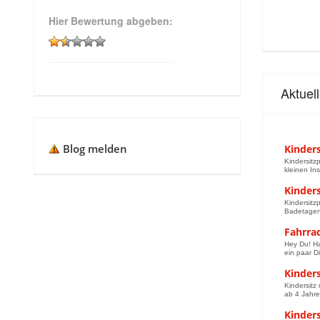
Hier Bewertung abgeben:
Aktuel
Blog melden
Kinders
Kindersitz
kleinen Ins
Kinders
Kindersitz
Badetagen 
Fahrra
Hey Du! Ha
ein paar D
Kinder
Kindersitz
ab 4 Jahre
Kinders