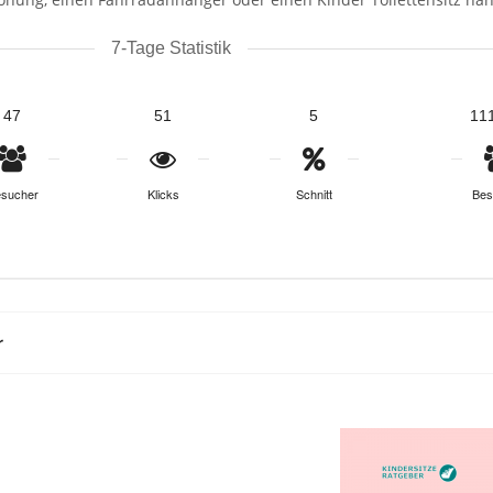
7-Tage Statistik
47
51
5
11
sucher
Klicks
Schnitt
Bes
r