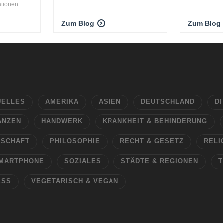
ionen. ...
Zum Blog
Zum Blog
UELLES
AMERIKA
ASIEN
DEUTSCHLAND
DI
ANZEN
HANDWERK
KRANKHEIT & BEHINDERUNG
RSCHAFT
PHILOSOPHIE
RECHT & GESETZ
RELI
MARTPHONE
SOZIALES
STÄDTE & REGIONEN
T
ESS
VEGETARISCH & VEGAN