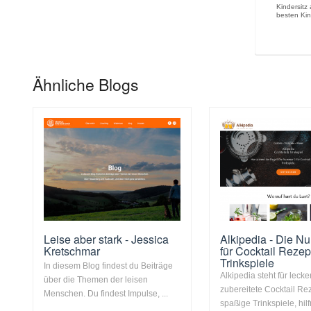
Kindersitz
besten Kin
Ähnliche Blogs
Leise aber stark - Jessica
Alkipedia - Die N
Kretschmar
für Cocktail Reze
Trinkspiele
In diesem Blog findest du Beiträge
Alkipedia steht für lecke
über die Themen der leisen
zubereitete Cocktail Re
Menschen. Du findest Impulse, ...
spaßige Trinkspiele, hil