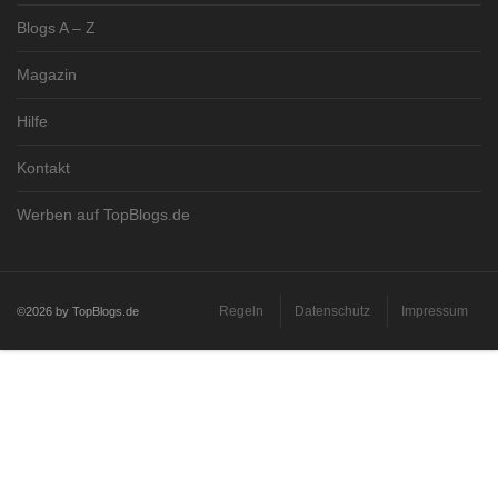
Blogs A – Z
Magazin
Hilfe
Kontakt
Werben auf TopBlogs.de
Regeln
Datenschutz
Impressum
©2026 by TopBlogs.de