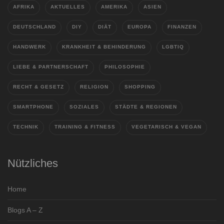
AFRIKA
AKTUELLES
AMERIKA
ASIEN
DEUTSCHLAND
DIY
DIÄT
EUROPA
FINANZEN
HANDWERK
KRANKHEIT & BEHINDERUNG
LGBTIQ
LIEBE & PARTNERSCHAFT
PHILOSOPHIE
RECHT & GESETZ
RELIGION
SHOPPING
SMARTPHONE
SOZIALES
STÄDTE & REGIONEN
TECHNIK
TRAINING & FITNESS
VEGETARISCH & VEGAN
Nützliches
Home
Blogs A – Z