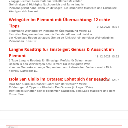
7-tägige Piemont Reiseroute für Selbstfahrer Mit echten
Geheimtipps & Highlights Nachdem ich drei Jahre lang im
Piemont gelebt habe, kann ich dir sagen: Die schönsten Momente und Erlebnisse
kündigen sich hier selt...
Weingüter im Piemont mit Übernachtung: 12 echte
Tipps
19.12.2025 15:51
Traumhafte Weingüter im Piemont mit Übernachtung Meine 12
Favoriten Morgens aufwachen, die Fenster öffnen und direkt in
die Hügel aus Reben schauen: Genau so fühlt sich ein perfekter Weinurlaub im
Piemont an. Kein Str...
Langhe Roadtrip für Einsteiger: Genuss & Aussicht im
Piemont
18.12.2025 13:22
2 Tage Langhe Roadtrip für Einsteiger Perfekt für Deinen ersten
Besuch in den Weinbergen des Piemont Du liebst guten Wein,
aber der Gedanke an enge Serpentinen und italienischen Verkehr macht Dich
nervös? Damit bist D...
Isola San Giulio im Ortasee: Lohnt sich der Besuch?
16.10.2025 12:07
Isola San Giulio im Ortasee: Lohnt sich der Besuch? Meine
Erfahrungen & Tipps zur Überfahrt Der Ortasee (it. Lago d’Orta)
steht oft im Schatten seiner berühmten Nachbarn, dem Lago Maggiore und dem
Comer See,...