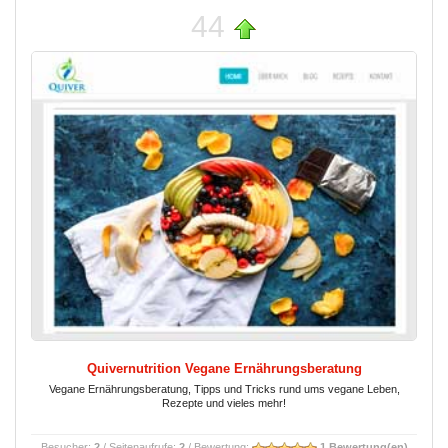
44
Quivernutrition Vegane Ernährungsberatung
Vegane Ernährungsberatung, Tipps und Tricks rund ums vegane Leben,
Rezepte und vieles mehr!
Besucher:
2
/ Seitenaufrufe:
2
/ Bewertung:
1 Bewertung(en)