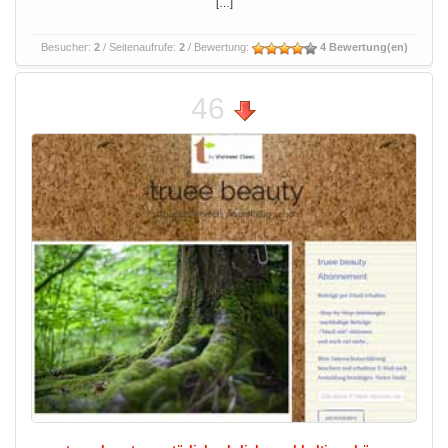
[…]
Besucher:
2
/ Seitenaufrufe:
2
/ Bewertung:
4 Bewertung(en)
46