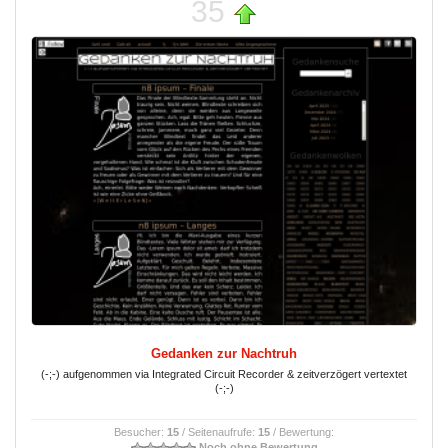
35
Gedanken zur Nachtruh
(-;-) aufgenommen via Integrated Circuit Recorder & zeitverzögert vertextet
(-;-)
Besucher:
15
/ Seitenaufrufe:
15
/ Bewertung:
Noch ohne Bewertung