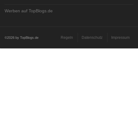
Werben auf TopBlogs.de
Regeln
Datenschutz
Impressum
©2026 by TopBlogs.de