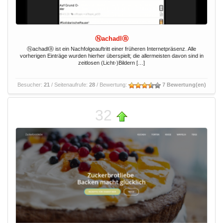
Ⓝachadlⓐ
Ⓝachadlⓐ ist ein Nachfolgeauftritt einer früheren Internetpräsenz. Alle
vorherigen Einträge wurden hierher überspielt; die allermeisten davon sind in
zeitlosen (Licht-)Bildern […]
Besucher:
21
/ Seitenaufrufe:
28
/ Bewertung:
7 Bewertung(en)
32