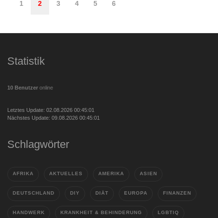
1
2
3
4
5
6
Statistik
10 Benutzer
online
Letztes Update: 02.08.2026 00:45:01
Nächstes Update: 09.08.2026 00:45:01
Schlagwörter
AFRIKA
AKTUELLES
AMERIKA
ASIEN
DEUTSCHLAND
DIY
DIÄT
EUROPA
FINANZEN
HANDWERK
KRANKHEIT & BEHINDERUNG
LGBTIQ