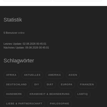
Statistik
5 Benutzer
online
Letztes Update: 02.08.2026 00:45:01
Nächstes Update: 09.08.2026 00:45:01
Schlagwörter
AFRIKA
AKTUELLES
AMERIKA
ASIEN
DEUTSCHLAND
DIY
DIÄT
EUROPA
FINANZEN
HANDWERK
KRANKHEIT & BEHINDERUNG
LGBTIQ
LIEBE & PARTNERSCHAFT
PHILOSOPHIE