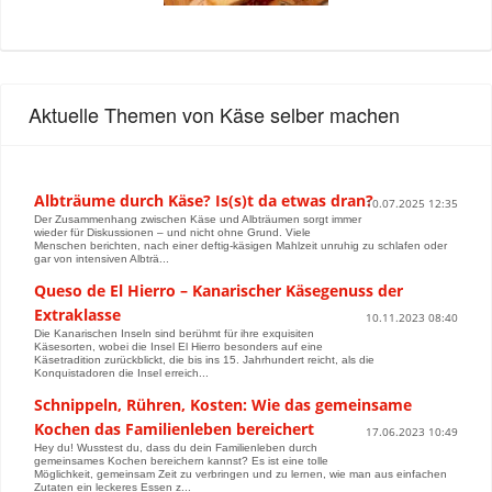
Aktuelle Themen von Käse selber machen
Albträume durch Käse? Is(s)t da etwas dran?
10.07.2025 12:35
Der Zusammenhang zwischen Käse und Albträumen sorgt immer
wieder für Diskussionen – und nicht ohne Grund. Viele
Menschen berichten, nach einer deftig-käsigen Mahlzeit unruhig zu schlafen oder
gar von intensiven Albträ...
Queso de El Hierro – Kanarischer Käsegenuss der
Extraklasse
10.11.2023 08:40
Die Kanarischen Inseln sind berühmt für ihre exquisiten
Käsesorten, wobei die Insel El Hierro besonders auf eine
Käsetradition zurückblickt, die bis ins 15. Jahrhundert reicht, als die
Konquistadoren die Insel erreich...
Schnippeln, Rühren, Kosten: Wie das gemeinsame
Kochen das Familienleben bereichert
17.06.2023 10:49
Hey du! Wusstest du, dass du dein Familienleben durch
gemeinsames Kochen bereichern kannst? Es ist eine tolle
Möglichkeit, gemeinsam Zeit zu verbringen und zu lernen, wie man aus einfachen
Zutaten ein leckeres Essen z...