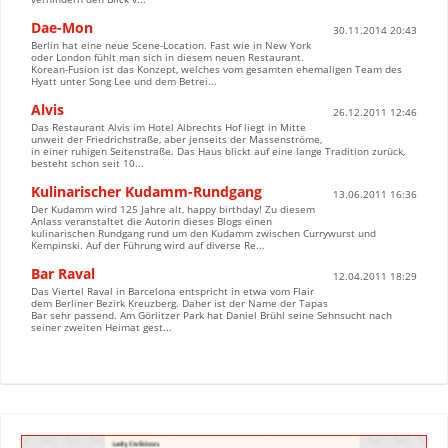
Dae-Mon
30.11.2014 20:43
Berlin hat eine neue Scene-Location. Fast wie in New York
oder London fühlt man sich in diesem neuen Restaurant.
Korean-Fusion ist das Konzept, welches vom gesamten ehemaligen Team des
Hyatt unter Song Lee und dem Betrei...
Alvis
26.12.2011 12:46
Das Restaurant Alvis im Hotel Albrechts Hof liegt in Mitte
unweit der Friedrichstraße, aber jenseits der Massenströme,
in einer ruhigen Seitenstraße. Das Haus blickt auf eine lange Tradition zurück,
besteht schon seit 10...
Kulinarischer Kudamm-Rundgang
13.06.2011 16:36
Der Kudamm wird 125 Jahre alt, happy birthday! Zu diesem
Anlass veranstaltet die Autorin dieses Blogs einen
kulinarischen Rundgang rund um den Kudamm zwischen Currywurst und
Kempinski. Auf der Führung wird auf diverse Re...
Bar Raval
12.04.2011 18:29
Das Viertel Raval in Barcelona entspricht in etwa vom Flair
dem Berliner Bezirk Kreuzberg. Daher ist der Name der Tapas
Bar sehr passend. Am Görlitzer Park hat Daniel Brühl seine Sehnsucht nach
seiner zweiten Heimat gest...