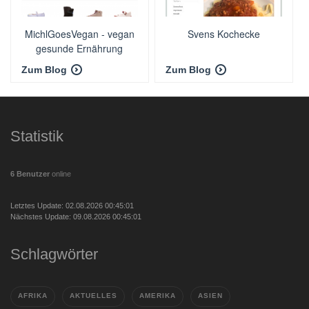
MichlGoesVegan - vegan
Svens Kochecke
gesunde Ernährung
Zum Blog
Zum Blog
Statistik
6 Benutzer
online
Letztes Update: 02.08.2026 00:45:01
Nächstes Update: 09.08.2026 00:45:01
Schlagwörter
AFRIKA
AKTUELLES
AMERIKA
ASIEN