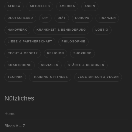
AFRIKA
AKTUELLES
AMERIKA
ASIEN
DEUTSCHLAND
DIY
DIÄT
EUROPA
FINANZEN
HANDWERK
KRANKHEIT & BEHINDERUNG
LGBTIQ
LIEBE & PARTNERSCHAFT
PHILOSOPHIE
RECHT & GESETZ
RELIGION
SHOPPING
SMARTPHONE
SOZIALES
STÄDTE & REGIONEN
TECHNIK
TRAINING & FITNESS
VEGETARISCH & VEGAN
Nützliches
Home
Blogs A – Z