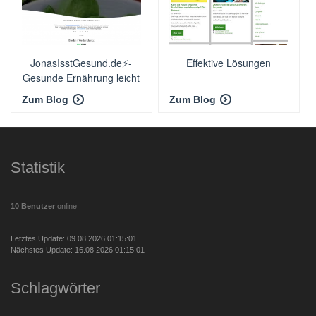
JonasIsstGesund.de⚡️-
Effektive Lösungen
Gesunde Ernährung leicht
gemacht 🤓
Zum Blog
Zum Blog
Statistik
10 Benutzer
online
Letztes Update: 09.08.2026 01:15:01
Nächstes Update: 16.08.2026 01:15:01
Schlagwörter