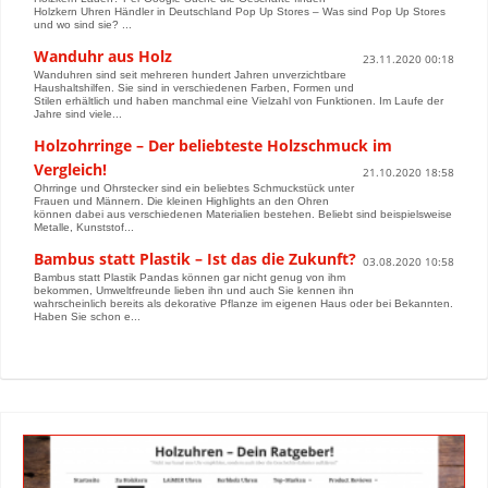
Holzkern Uhren Händler in Deutschland Pop Up Stores – Was sind Pop Up Stores
und wo sind sie? ...
Wanduhr aus Holz
23.11.2020 00:18
Wanduhren sind seit mehreren hundert Jahren unverzichtbare
Haushaltshilfen. Sie sind in verschiedenen Farben, Formen und
Stilen erhältlich und haben manchmal eine Vielzahl von Funktionen. Im Laufe der
Jahre sind viele...
Holzohrringe – Der beliebteste Holzschmuck im
Vergleich!
21.10.2020 18:58
Ohrringe und Ohrstecker sind ein beliebtes Schmuckstück unter
Frauen und Männern. Die kleinen Highlights an den Ohren
können dabei aus verschiedenen Materialien bestehen. Beliebt sind beispielsweise
Metalle, Kunststof...
Bambus statt Plastik – Ist das die Zukunft?
03.08.2020 10:58
Bambus statt Plastik Pandas können gar nicht genug von ihm
bekommen, Umweltfreunde lieben ihn und auch Sie kennen ihn
wahrscheinlich bereits als dekorative Pflanze im eigenen Haus oder bei Bekannten.
Haben Sie schon e...