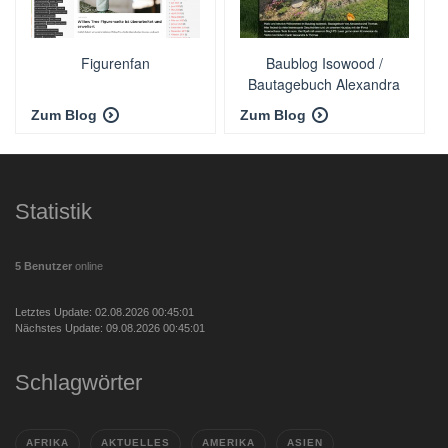
Figurenfan
Baublog Isowood /
Bautagebuch Alexandra
und Thomas
Zum Blog
Zum Blog
Statistik
5 Benutzer
online
Letztes Update: 02.08.2026 00:45:01
Nächstes Update: 09.08.2026 00:45:01
Schlagwörter
AFRIKA
AKTUELLES
AMERIKA
ASIEN