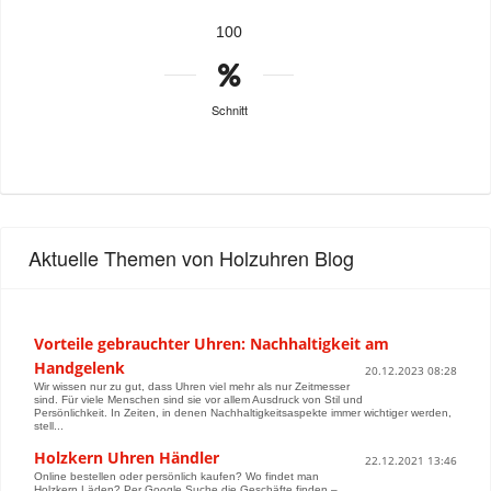
100
Schnitt
Aktuelle Themen von Holzuhren Blog
Vorteile gebrauchter Uhren: Nachhaltigkeit am
Handgelenk
20.12.2023 08:28
Wir wissen nur zu gut, dass Uhren viel mehr als nur Zeitmesser
sind. Für viele Menschen sind sie vor allem Ausdruck von Stil und
Persönlichkeit. In Zeiten, in denen Nachhaltigkeitsaspekte immer wichtiger werden,
stell...
Holzkern Uhren Händler
22.12.2021 13:46
Online bestellen oder persönlich kaufen? Wo findet man
Holzkern Läden? Per Google Suche die Geschäfte finden –