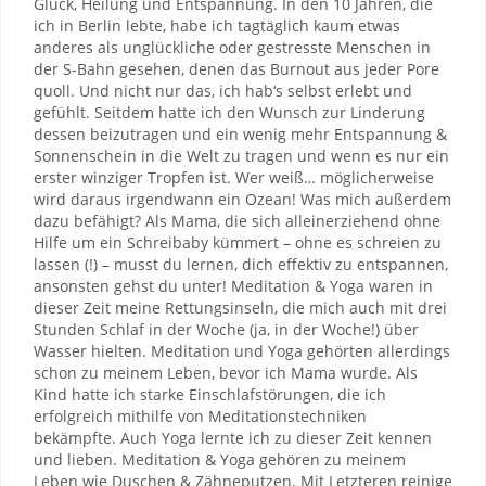
Glück, Heilung und Entspannung. In den 10 Jahren, die
ich in Berlin lebte, habe ich tagtäglich kaum etwas
anderes als unglückliche oder gestresste Menschen in
der S-Bahn gesehen, denen das Burnout aus jeder Pore
quoll. Und nicht nur das, ich hab‘s selbst erlebt und
gefühlt. Seitdem hatte ich den Wunsch zur Linderung
dessen beizutragen und ein wenig mehr Entspannung &
Sonnenschein in die Welt zu tragen und wenn es nur ein
erster winziger Tropfen ist. Wer weiß… möglicherweise
wird daraus irgendwann ein Ozean! Was mich außerdem
dazu befähigt? Als Mama, die sich alleinerziehend ohne
Hilfe um ein Schreibaby kümmert – ohne es schreien zu
lassen (!) – musst du lernen, dich effektiv zu entspannen,
ansonsten gehst du unter! Meditation & Yoga waren in
dieser Zeit meine Rettungsinseln, die mich auch mit drei
Stunden Schlaf in der Woche (ja, in der Woche!) über
Wasser hielten. Meditation und Yoga gehörten allerdings
schon zu meinem Leben, bevor ich Mama wurde. Als
Kind hatte ich starke Einschlafstörungen, die ich
erfolgreich mithilfe von Meditationstechniken
bekämpfte. Auch Yoga lernte ich zu dieser Zeit kennen
und lieben. Meditation & Yoga gehören zu meinem
Leben wie Duschen & Zähneputzen. Mit Letzteren reinige