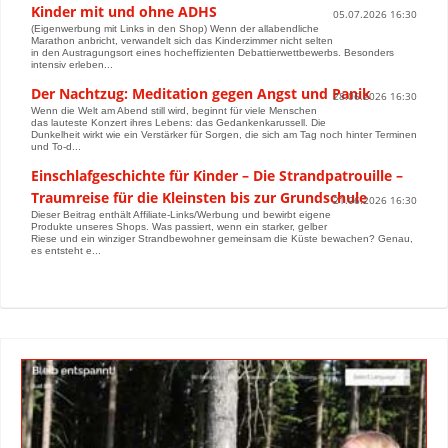
Kinder mit und ohne ADHS
05.07.2026 16:30
(Eigenwerbung mit Links in den Shop) Wenn der allabendliche
Marathon anbricht, verwandelt sich das Kinderzimmer nicht selten
in den Austragungsort eines hocheffizienten Debattierwettbewerbs. Besonders
intensiv erleben...
Der Nachtzug: Meditation gegen Angst und Panik
28.06.2026 16:30
Wenn die Welt am Abend still wird, beginnt für viele Menschen
das lauteste Konzert ihres Lebens: das Gedankenkarussell. Die
Dunkelheit wirkt wie ein Verstärker für Sorgen, die sich am Tag noch hinter Terminen
und To-d...
Einschlafgeschichte für Kinder – Die Strandpatrouille –
Traumreise für die Kleinsten bis zur Grundschule
21.06.2026 16:30
Dieser Beitrag enthält Affiliate-Links/Werbung und bewirbt eigene
Produkte unseres Shops. Was passiert, wenn ein starker, gelber
Riese und ein winziger Strandbewohner gemeinsam die Küste bewachen? Genau,
es entsteht e...