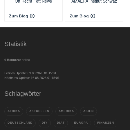
Oft Recht Fett News
AMAERA Institut Schwaz
Zum Blog
Zum Blog
Statistik
6 Benutzer
online
Letztes Update: 09.08.2026 01:15:01
Nächstes Update: 16.08.2026 01:15:01
Schlagwörter
AFRIKA
AKTUELLES
AMERIKA
ASIEN
DEUTSCHLAND
DIY
DIÄT
EUROPA
FINANZEN