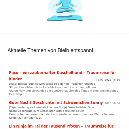
Aktuelle Themen von Bleib entspannt!
Paco – ein zauberhafter Kuschelhund – Traumreise für
Kinder
19.07.2026 16:30
Dieser Beitrag enthält Werbelinks zu eigenen Produkten unseres
Shops. Der allabendliche Einschlafkampf raubt uns Eltern oft den
letzten Nerv und verwandelt die gemütlichste Zeit des Tages in eine anstrengende
Geduldsp...
Gute Nacht Geschichte mit Schweinchen Sunny
12.07.2026 16:30
(Eigenwerbung weil Werbelink in den Shop) Diese beliebte Gute
Nacht Geschichte zum Einschlafen wurde jetzt mit neuen
Geräuschen remastert und steht nun wieder in neuem, frischen Glanze für eure
Kinder zur Verfügung. D...
Ein Ninja im Tal der Tausend Pfoten – Traumreise für